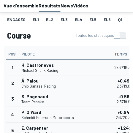
Vue d'ensemble
Résultats
News
Vidéos
ENGAGÉS
EL1
EL2
EL3
EL4
EL5
EL6
Q1
E
Course
Toutes les statistiques
POS.
PILOTE
TEMPS
H. Castroneves
1
2:37'19.3
Michael Shank Racing
Á. Palou
+0.492
2
Chip Ganassi Racing
2:37'19.87
S. Pagenaud
+0.562
3
Team Penske
2:37'19.94
P. O'Ward
+0.940
4
Schmidt Peterson Motorsports
2:37'20.3
E. Carpenter
+1.242
5