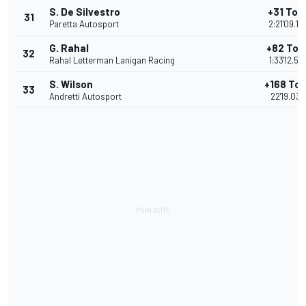
S. De Silvestro
+31 Tou
31
Paretta Autosport
2:21'09.19
G. Rahal
+82 Tou
32
Rahal Letterman Lanigan Racing
1:33'12.57
S. Wilson
+168 Tou
33
Andretti Autosport
22'19.03