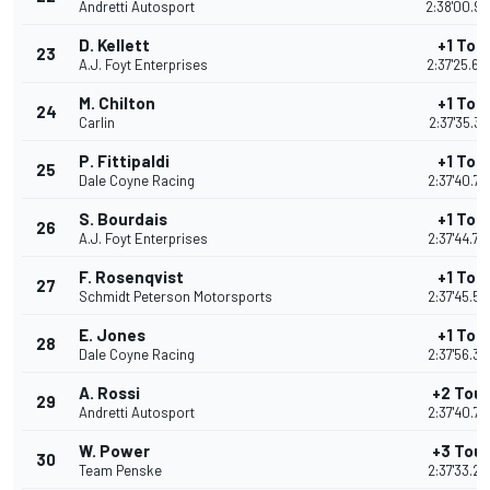
Andretti Autosport
2:38'00.9
D. Kellett
+1 Tou
23
A.J. Foyt Enterprises
2:37'25.6
M. Chilton
+1 Tou
24
Carlin
2:37'35.31
P. Fittipaldi
+1 Tou
25
Dale Coyne Racing
2:37'40.79
S. Bourdais
+1 Tou
26
A.J. Foyt Enterprises
2:37'44.73
F. Rosenqvist
+1 Tou
27
Schmidt Peterson Motorsports
2:37'45.51
E. Jones
+1 Tou
28
Dale Coyne Racing
2:37'56.34
A. Rossi
+2 Tour
29
Andretti Autosport
2:37'40.72
W. Power
+3 Tour
30
Team Penske
2:37'33.26