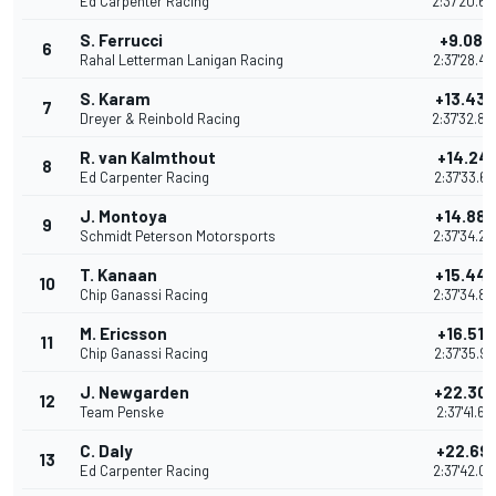
Ed Carpenter Racing
2:37'20.6
S. Ferrucci
+9.087
6
Rahal Letterman Lanigan Racing
2:37'28.47
S. Karam
+13.43
7
Dreyer & Reinbold Racing
2:37'32.8
R. van Kalmthout
+14.241
8
Ed Carpenter Racing
2:37'33.62
J. Montoya
+14.88
9
Schmidt Peterson Motorsports
2:37'34.26
T. Kanaan
+15.44
10
Chip Ganassi Racing
2:37'34.82
M. Ericsson
+16.516
11
Chip Ganassi Racing
2:37'35.90
J. Newgarden
+22.30
12
Team Penske
2:37'41.68
C. Daly
+22.69
13
Ed Carpenter Racing
2:37'42.07