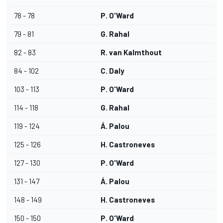
78 - 78
P. O'Ward
79 - 81
G. Rahal
82 - 83
R. van Kalmthout
84 - 102
C. Daly
103 - 113
P. O'Ward
114 - 118
G. Rahal
119 - 124
Á. Palou
125 - 126
H. Castroneves
127 - 130
P. O'Ward
131 - 147
Á. Palou
148 - 149
H. Castroneves
150 - 150
P. O'Ward