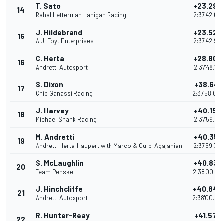
T. Sato
+23.29
14
Rahal Letterman Lanigan Racing
2:37'42.68
J. Hildebrand
+23.52
15
A.J. Foyt Enterprises
2:37'42.91
C. Herta
+28.80
16
Andretti Autosport
2:37'48.18
S. Dixon
+38.64
17
Chip Ganassi Racing
2:37'58.0
J. Harvey
+40.15
18
Michael Shank Racing
2:37'59.54
M. Andretti
+40.35
19
Andretti Herta-Haupert with Marco & Curb-Agajanian
2:37'59.74
S. McLaughlin
+40.83
20
Team Penske
2:38'00.21
J. Hinchcliffe
+40.84
21
Andretti Autosport
2:38'00.2
R. Hunter-Reay
+41.57
22