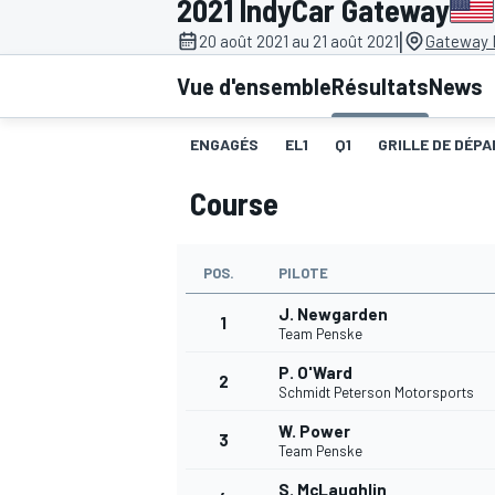
2021 IndyCar Gateway
|
20 août 2021 au 21 août 2021
Gateway 
Vue d'ensemble
Résultats
News
ENGAGÉS
EL1
Q1
GRILLE DE DÉPA
MOTOGP
Course
POS.
PILOTE
J. Newgarden
1
Team Penske
P. O'Ward
2
Schmidt Peterson Motorsports
W. Power
3
Team Penske
S. McLaughlin