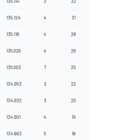
135.141
3
32
135.124
4
31
135.116
4
28
135.026
4
26
135.003
7
25
134.953
3
22
134.932
3
20
134.901
4
19
134.863
5
18