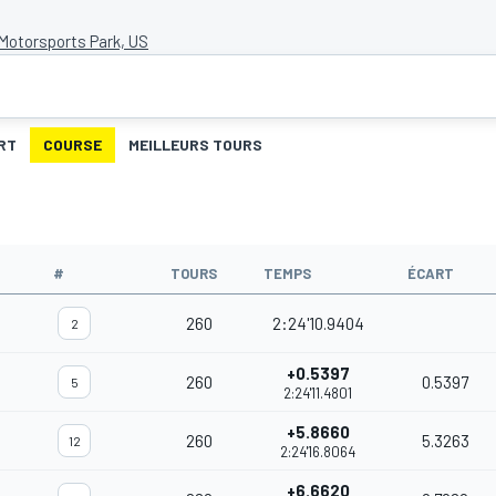
Motorsports Park, US
RT
COURSE
MEILLEURS TOURS
#
TOURS
TEMPS
ÉCART
260
2:24'10.9404
2
+0.5397
260
0.5397
5
2:24'11.4801
+5.8660
260
5.3263
12
2:24'16.8064
+6.6620