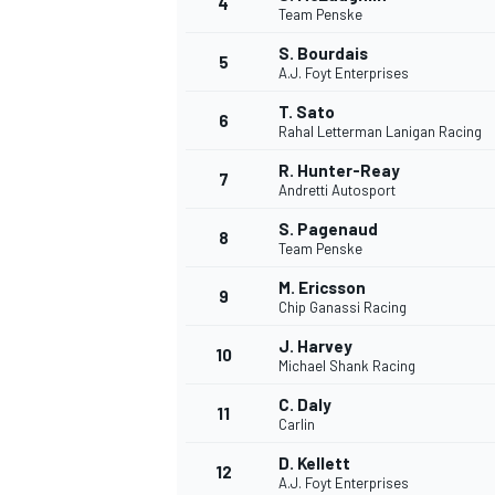
4
Team Penske
S. Bourdais
5
WRC
A.J. Foyt Enterprises
T. Sato
6
Rahal Letterman Lanigan Racing
R. Hunter-Reay
7
Andretti Autosport
S. Pagenaud
8
Team Penske
M. Ericsson
9
Chip Ganassi Racing
J. Harvey
10
Michael Shank Racing
WEC
C. Daly
11
Carlin
D. Kellett
12
A.J. Foyt Enterprises