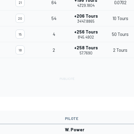
+196 Tours
64
0.0702
21
43'29.1804
+206 Tours
54
10 Tours
20
34'47.8865
+256 Tours
4
50 Tours
15
8'45.4902
+258 Tours
2
2 Tours
18
57.7690
PILOTE
W. Power