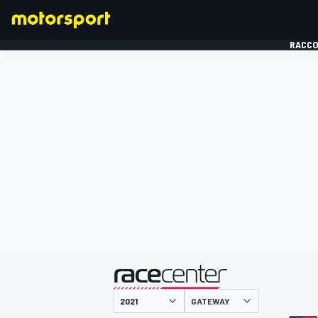
RACCO
FORMULE 1
présenté par
GATEWAY