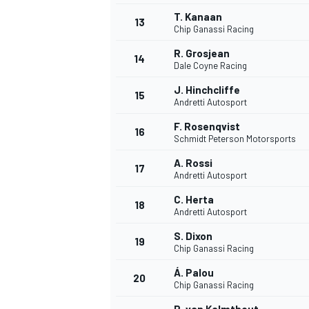
T. Kanaan
13
Chip Ganassi Racing
R. Grosjean
14
Dale Coyne Racing
J. Hinchcliffe
15
Andretti Autosport
F. Rosenqvist
16
Schmidt Peterson Motorsports
A. Rossi
17
Andretti Autosport
C. Herta
18
Andretti Autosport
S. Dixon
19
Chip Ganassi Racing
Á. Palou
20
Chip Ganassi Racing