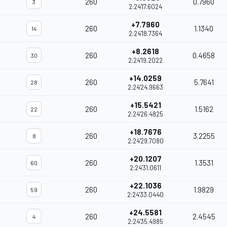
260
0.7960
3
2:24'17.6024
+7.7960
260
1.1340
14
2:24'18.7364
+8.2618
260
0.4658
30
2:24'19.2022
+14.0259
260
5.7641
28
2:24'24.9663
+15.5421
260
1.5162
22
2:24'26.4825
+18.7676
260
3.2255
8
2:24'29.7080
+20.1207
260
1.3531
60
2:24'31.0611
+22.1036
260
1.9829
59
2:24'33.0440
+24.5581
260
2.4545
4
2:24'35.4985