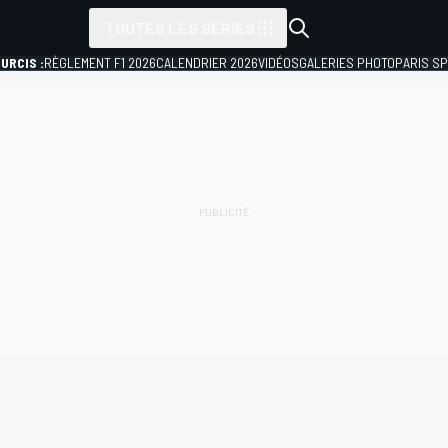
TOUTES LES SÉRIES
URCIS :
RÈGLEMENT F1 2026
CALENDRIER 2026
VIDÉOS
GALERIES PHOTO
PARIS S