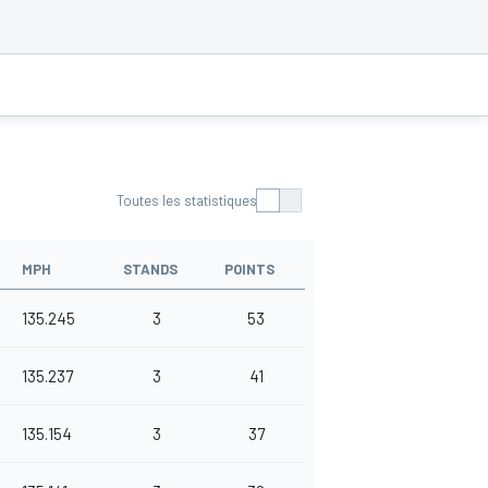
Toutes les statistiques
MPH
STANDS
POINTS
135.245
3
53
135.237
3
41
135.154
3
37