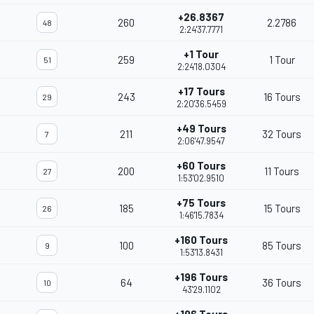
+26.8367
260
2.2786
48
2:24'37.7771
+1 Tour
259
1 Tour
51
2:24'18.0304
+17 Tours
243
16 Tours
29
2:20'36.5459
+49 Tours
211
32 Tours
7
2:06'47.9547
+60 Tours
200
11 Tours
27
1:53'02.9510
+75 Tours
185
15 Tours
26
1:46'15.7834
+160 Tours
100
85 Tours
9
1:53'13.8431
+196 Tours
64
36 Tours
10
43'29.1102