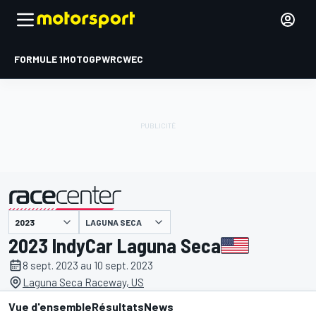
FORMULE 1
MOTOGP
WRC
WEC
LAGUNA SECA
présenté par
2023 IndyCar Laguna Seca
8 sept. 2023 au 10 sept. 2023
Laguna Seca Raceway, US
Vue d'ensemble
Résultats
News