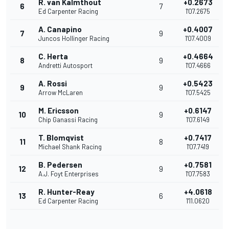
R. van Kalmthout
+0.2673
6
7
Ed Carpenter Racing
1'07.2675
A. Canapino
+0.4007
7
9
Juncos Hollinger Racing
1'07.4009
C. Herta
+0.4664
8
9
Andretti Autosport
1'07.4666
A. Rossi
+0.5423
9
9
Arrow McLaren
1'07.5425
M. Ericsson
+0.6147
10
9
Chip Ganassi Racing
1'07.6149
T. Blomqvist
+0.7417
11
8
Michael Shank Racing
1'07.7419
B. Pedersen
+0.7581
12
9
A.J. Foyt Enterprises
1'07.7583
R. Hunter-Reay
+4.0618
13
6
Ed Carpenter Racing
1'11.0620