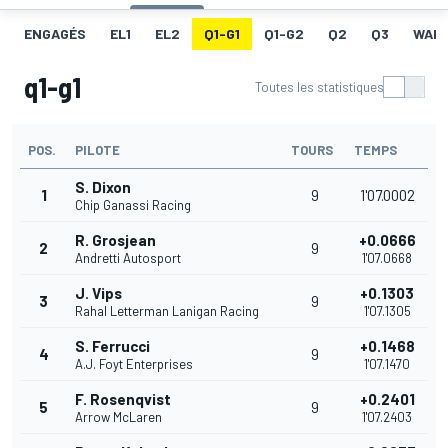
ENGAGÉS
EL1
EL2
Q1-G1
Q1-G2
Q2
Q3
WAR
q1-g1
Toutes les statistiques
POS.
PILOTE
TOURS
TEMPS
S. Dixon
1
9
1'07.0002
Chip Ganassi Racing
R. Grosjean
+0.0666
2
9
Andretti Autosport
1'07.0668
J. Vips
+0.1303
3
9
Rahal Letterman Lanigan Racing
1'07.1305
S. Ferrucci
+0.1468
4
9
A.J. Foyt Enterprises
1'07.1470
F. Rosenqvist
+0.2401
5
9
Arrow McLaren
1'07.2403