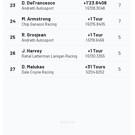
D. DeFrancesco
+1'23.6408
23
7
Andretti Autosport
1:51'28.3048
M. Armstrong
+1 Tour
24
7
Chip Ganassi Racing
1:50'15.8405
R. Grosjean
+1 Tour
25
5
Andretti Autosport
1:51'19.6456
J. Harvey
+1 Tour
26
5
Rahal Letterman Lanigan Racing
1:51'30.3355
D. Malukas
+31 Tours
27
5
Dale Coyne Racing
52'04.6252