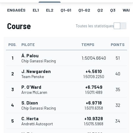
ENGAGÉS
EL1
EL2
Q1-G1
Q1-G2
Q2
Q3
WAR
Course
Toutes les statistiques
POS.
PILOTE
TEMPS
POINTS
Á. Palou
1
1:50'04.6640
51
Chip Ganassi Racing
J. Newgarden
+4.5610
2
40
Team Penske
1:50'09.2250
P. O'Ward
+6.7549
3
35
Arrow McLaren
1:50'11.4189
S. Dixon
+6.9718
4
32
Chip Ganassi Racing
1:50'11.6358
C. Herta
+10.9328
5
34
Andretti Autosport
1:50'15.5968