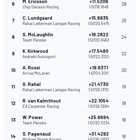
M. Ericsson
+11.5208
6
28
Chip Ganassi Racing
1:50'16.1848
C. Lundgaard
+15.8835
7
26
Rahal Letterman Lanigan Racing
1:50'20.5475
S. McLaughlin
+16.2822
8
24
Team Penske
1:50'20.9462
K. Kirkwood
+17.5480
9
22
Andretti Autosport
1:50'22.2120
A. Rossi
+19.6371
10
20
Arrow McLaren
1:50'24.3011
G. Rahal
+21.4730
11
19
Rahal Letterman Lanigan Racing
1:50'26.1370
R. van Kalmthout
+22.1054
12
18
Ed Carpenter Racing
1:50'26.7694
W. Power
+25.6694
13
18
Team Penske
1:50'30.3334
S. Pagenaud
+31.4292
14
16
Michael Shank Racing
1:50'36.0932