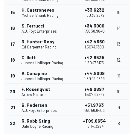
H. Castroneves
+33.6232
15
15
Michael Shank Racing
1:50'38.2872
S. Ferrucci
+34.3000
16
14
A.J. Foyt Enterprises
1:50'38.9640
R. Hunter-Reay
+42.4660
17
13
Ed Carpenter Racing
1:50'47.1300
C. Ilott
+42.9535
18
12
Juncos Hollinger Racing
1:50'47.6175
A. Canapino
+44.8009
19
11
Juncos Hollinger Racing
1:50'49.4649
F. Rosenqvist
+49.0897
20
10
Arrow McLaren
1:50'53.7537
B. Pedersen
+51.9763
21
9
A.J. Foyt Enterprises
1:50'56.6403
R. Robb Sting
+1'09.6654
22
8
Dale Coyne Racing
1:51'14.3294