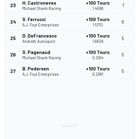
H. Castroneves
+100 Tours
23
7
Michael Shank Racing
1.4598
S. Ferrucci
+100 Tours
24
6
A.J. Foyt Enterprises
1.5170
D. DeFrancesco
+100 Tours
25
5
Andretti Autosport
1.6639
S. Pagenaud
+100 Tours
26
5
Michael Shank Racing
5.1264
B. Pedersen
+100 Tours
27
5
A.J. Foyt Enterprises
6.2961