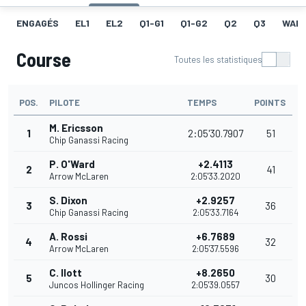
ENGAGÉS
EL1
EL2
Q1-G1
Q1-G2
Q2
Q3
WAR
Course
Toutes les statistiques
POS.
PILOTE
TEMPS
POINTS
M. Ericsson
1
2:05'30.7907
51
Chip Ganassi Racing
P. O'Ward
+2.4113
2
41
Arrow McLaren
2:05'33.2020
S. Dixon
+2.9257
3
36
Chip Ganassi Racing
2:05'33.7164
A. Rossi
+6.7689
4
32
Arrow McLaren
2:05'37.5596
C. Ilott
+8.2650
5
30
Juncos Hollinger Racing
2:05'39.0557