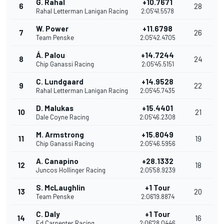
G. Rahal
+10.7671
6
28
Rahal Letterman Lanigan Racing
2:05'41.5578
W. Power
+11.6798
7
26
Team Penske
2:05'42.4705
Á. Palou
+14.7244
8
24
Chip Ganassi Racing
2:05'45.5151
C. Lundgaard
+14.9528
9
22
Rahal Letterman Lanigan Racing
2:05'45.7435
D. Malukas
+15.4401
10
21
Dale Coyne Racing
2:05'46.2308
M. Armstrong
+15.8049
11
19
Chip Ganassi Racing
2:05'46.5956
A. Canapino
+28.1332
12
18
Juncos Hollinger Racing
2:05'58.9239
S. McLaughlin
+1 Tour
13
20
Team Penske
2:06'19.8874
C. Daly
+1 Tour
14
16
Ed Carpenter Racing
2:06'28.0446