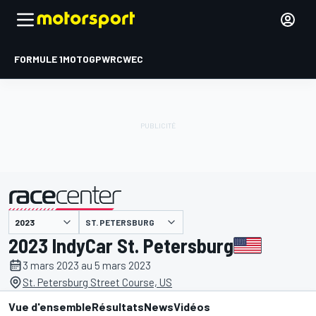
FORMULE 1
MOTOGP
WRC
WEC
ST. PETERSBURG
présenté par
2023 IndyCar St. Petersburg
3 mars 2023 au 5 mars 2023
St. Petersburg Street Course, US
Vue d'ensemble
Résultats
News
Vidéos