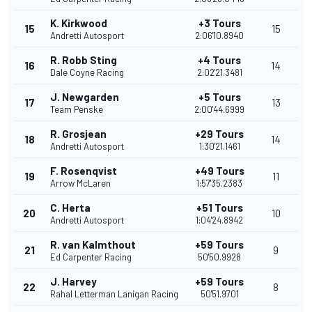
K. Kirkwood
+3 Tours
15
15
Andretti Autosport
2:06'10.8940
R. Robb Sting
+4 Tours
16
14
Dale Coyne Racing
2:02'21.3481
J. Newgarden
+5 Tours
17
13
Team Penske
2:00'44.6999
R. Grosjean
+29 Tours
18
14
Andretti Autosport
1:30'21.1461
F. Rosenqvist
+49 Tours
19
11
Arrow McLaren
1:57'35.2383
C. Herta
+51 Tours
20
10
Andretti Autosport
1:04'24.8942
R. van Kalmthout
+59 Tours
21
9
Ed Carpenter Racing
50'50.9928
J. Harvey
+59 Tours
22
8
Rahal Letterman Lanigan Racing
50'51.9701