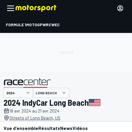
FORMULE 1
MOTOGP
WRC
WEC
LONG BEACH
présenté par
2024 IndyCar Long Beach
18 avr. 2024 au 21 avr. 2024
Streets of Long Beach, US
Vue d'ensemble
Résultats
News
Vidéos