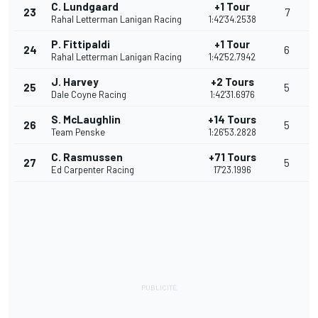
C. Lundgaard
+1 Tour
23
7
Rahal Letterman Lanigan Racing
1:42'34.2538
P. Fittipaldi
+1 Tour
24
6
Rahal Letterman Lanigan Racing
1:42'52.7942
J. Harvey
+2 Tours
25
5
Dale Coyne Racing
1:42'31.6976
S. McLaughlin
+14 Tours
26
5
Team Penske
1:26'53.2828
C. Rasmussen
+71 Tours
27
5
Ed Carpenter Racing
17'23.1996