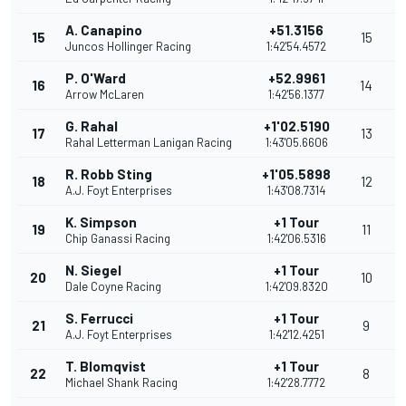
A. Canapino
+51.3156
15
15
Juncos Hollinger Racing
1:42'54.4572
P. O'Ward
+52.9961
16
14
Arrow McLaren
1:42'56.1377
G. Rahal
+1'02.5190
17
13
Rahal Letterman Lanigan Racing
1:43'05.6606
R. Robb Sting
+1'05.5898
18
12
A.J. Foyt Enterprises
1:43'08.7314
K. Simpson
+1 Tour
19
11
Chip Ganassi Racing
1:42'06.5316
N. Siegel
+1 Tour
20
10
Dale Coyne Racing
1:42'09.8320
S. Ferrucci
+1 Tour
21
9
A.J. Foyt Enterprises
1:42'12.4251
T. Blomqvist
+1 Tour
22
8
Michael Shank Racing
1:42'28.7772