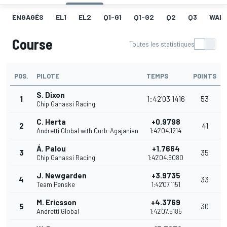
ENGAGÉS
EL1
EL2
Q1-G1
Q1-G2
Q2
Q3
WAR
Course
Toutes les statistiques
POS.
PILOTE
TEMPS
POINTS
S. Dixon
1
1:42'03.1416
53
Chip Ganassi Racing
C. Herta
+0.9798
2
41
Andretti Global with Curb-Agajanian
1:42'04.1214
Á. Palou
+1.7664
3
35
Chip Ganassi Racing
1:42'04.9080
J. Newgarden
+3.9735
4
33
Team Penske
1:42'07.1151
M. Ericsson
+4.3769
5
30
Andretti Global
1:42'07.5185