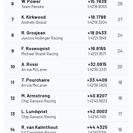
W. Power
+15.7639
6
29
Team Penske
1:42'18.9055
K. Kirkwood
+16.1788
7
27
Andretti Global
1:42'19.3204
R. Grosjean
+18.0433
8
24
Juncos Hollinger Racing
1:42'21.1849
F. Rosenqvist
+18.8155
9
24
Michael Shank Racing
1:42'21.9571
A. Rossi
+32.0915
10
20
Arrow McLaren
1:42'35.2331
T. Pourchaire
+33.4409
11
19
Arrow McLaren
1:42'36.5825
M. Armstrong
+40.8207
12
18
Chip Ganassi Racing
1:42'43.9623
L. Lundqvist
+42.0003
13
17
Chip Ganassi Racing
1:42'45.1419
R. van Kalmthout
+44.4325
14
16
Ed Carpenter Racing
1:42'47.5741