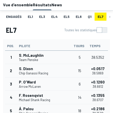
Vue d'ensemble
Résultats
News
ENGAGÉS
EL1
EL3
EL4
EL5
EL6
Q1
EL7
Q
EL7
Toutes les statistiques
POS.
PILOTE
TOURS
TEMPS
S. McLaughlin
1
5
38.5352
Team Penske
S. Dixon
+0.0517
2
15
Chip Ganassi Racing
38.5869
P. O'Ward
+0.1260
3
6
Arrow McLaren
38.6612
F. Rosenqvist
+0.1355
4
14
Michael Shank Racing
38.6707
Á. Palou
+0.2186
5
18