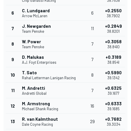
Chip Ganassi Racing
38.7538
C. Lundgaard
+0.2550
6
6
Arrow McLaren
38.7902
J. Newgarden
+0.2849
7
11
Team Penske
38.8201
W. Power
+0.3058
8
7
Team Penske
38.8410
D. Malukas
+0.3189
9
7
A.J. Foyt Enterprises
38.8541
T. Sato
+0.5990
10
8
Rahal Letterman Lanigan Racing
39.1342
M. Andretti
+0.6325
11
7
Andretti Global
39.1677
M. Armstrong
+0.6333
12
16
Michael Shank Racing
39.1685
R. van Kalmthout
+0.7682
13
29
Dale Coyne Racing
39.3034