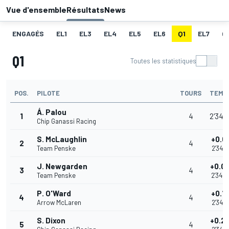
Vue d'ensemble
Résultats
News
ENGAGÉS
EL1
EL3
EL4
EL5
EL6
Q1
EL7
Q
Q1
Toutes les statistiques
POS.
PILOTE
TOURS
TEMP
Á. Palou
1
4
2'34.
Chip Ganassi Racing
S. McLaughlin
+0.0
2
4
Team Penske
2'34.
J. Newgarden
+0.0
3
4
Team Penske
2'34.
P. O'Ward
+0.1
4
4
Arrow McLaren
2'34.
S. Dixon
+0.2
5
4