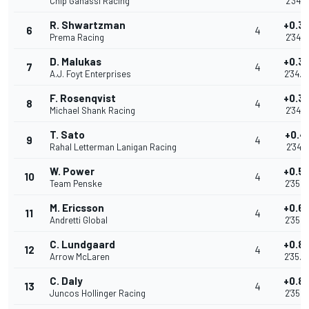
Chip Ganassi Racing
2'34.7
R. Shwartzman
+0.3
6
4
Prema Racing
2'34.
D. Malukas
+0.3
7
4
A.J. Foyt Enterprises
2'34.
F. Rosenqvist
+0.3
8
4
Michael Shank Racing
2'34.
T. Sato
+0.4
9
4
Rahal Letterman Lanigan Racing
2'34.8
W. Power
+0.5
10
4
Team Penske
2'35.
M. Ericsson
+0.6
11
4
Andretti Global
2'35.
C. Lundgaard
+0.8
12
4
Arrow McLaren
2'35.
C. Daly
+0.8
13
4
Juncos Hollinger Racing
2'35.