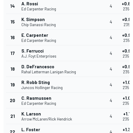
A. Rossi
+0.8
14
4
Ed Carpenter Racing
2'35.
K. Simpson
+0.9
15
4
Chip Ganassi Racing
2'35.4
E. Carpenter
+0.9
16
4
Ed Carpenter Racing
2'35.4
S. Ferrucci
+0.9
17
4
A.J. Foyt Enterprises
2'35.
D. DeFrancesco
+0.9
18
4
Rahal Letterman Lanigan Racing
2'35.
R. Robb Sting
+1.0
19
4
Juncos Hollinger Racing
2'35.
C. Rasmussen
+1.0
20
4
Ed Carpenter Racing
2'35.
K. Larson
+1.1
21
4
Arrow McLaren/Rick Hendrick
2'35.
L. Foster
+1.3
22
4