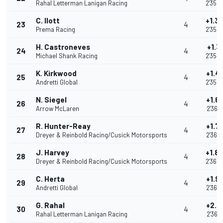
Rahal Letterman Lanigan Racing
2'35.
C. Ilott
+1.3
23
4
Prema Racing
2'35.
H. Castroneves
+1.3
24
4
Michael Shank Racing
2'35.
K. Kirkwood
+1.4
25
4
Andretti Global
2'35.
N. Siegel
+1.6
26
4
Arrow McLaren
2'36.1
R. Hunter-Reay
+1.7
27
4
Dreyer & Reinbold Racing/Cusick Motorsports
2'36.
J. Harvey
+1.8
28
4
Dreyer & Reinbold Racing/Cusick Motorsports
2'36.
C. Herta
+1.9
29
4
Andretti Global
2'36.3
G. Rahal
+2.1
30
4
Rahal Letterman Lanigan Racing
2'36.6