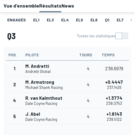
Vue d'ensemble
Résultats
News
ENGAGÉS
EL1
EL3
EL4
EL5
EL6
Q1
EL7
Q
Q3
Toutes les statistiques
POS.
PILOTE
TOURS
TEMPS
M. Andretti
1
4
2'36.6979
Andretti Global
M. Armstrong
+0.4447
2
4
Michael Shank Racing
2'37.1426
R. van Kalmthout
+1.3774
4
4
Dale Coyne Racing
2'38.0753
J. Abel
+1.8143
5
4
Dale Coyne Racing
2'38.5122