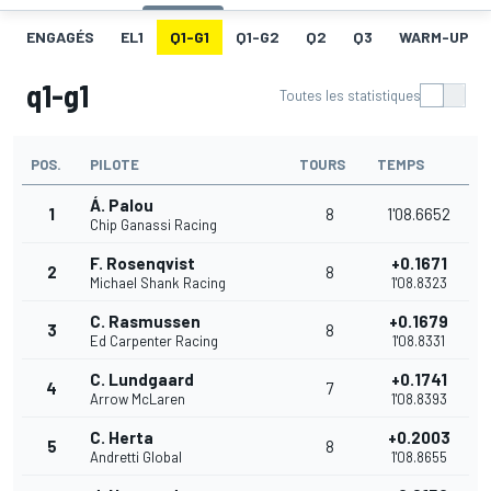
ENGAGÉS
EL1
Q1-G1
Q1-G2
Q2
Q3
WARM-UP
q1-g1
Toutes les statistiques
POS.
PILOTE
TOURS
TEMPS
Á. Palou
1
8
1'08.6652
Chip Ganassi Racing
F. Rosenqvist
+0.1671
2
8
Michael Shank Racing
1'08.8323
C. Rasmussen
+0.1679
3
8
Ed Carpenter Racing
1'08.8331
C. Lundgaard
+0.1741
4
7
Arrow McLaren
1'08.8393
C. Herta
+0.2003
5
8
Andretti Global
1'08.8655