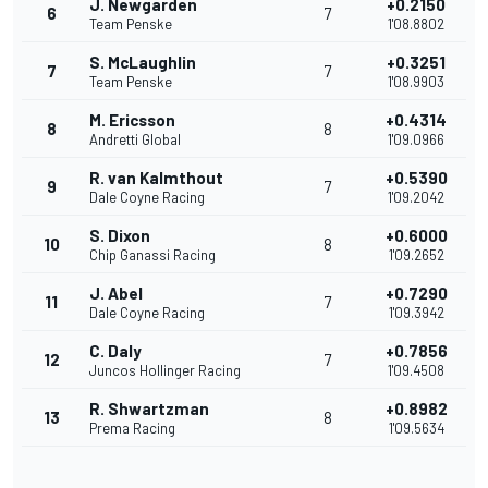
J. Newgarden
+0.2150
6
7
Team Penske
1'08.8802
S. McLaughlin
+0.3251
7
7
Team Penske
1'08.9903
M. Ericsson
+0.4314
8
8
Andretti Global
1'09.0966
R. van Kalmthout
+0.5390
9
7
Dale Coyne Racing
1'09.2042
S. Dixon
+0.6000
10
8
Chip Ganassi Racing
1'09.2652
J. Abel
+0.7290
11
7
Dale Coyne Racing
1'09.3942
C. Daly
+0.7856
12
7
Juncos Hollinger Racing
1'09.4508
R. Shwartzman
+0.8982
13
8
Prema Racing
1'09.5634