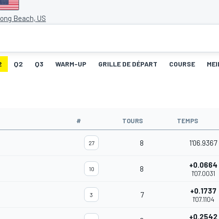
Long Beach, US
2
Q2
Q3
WARM-UP
GRILLE DE DÉPART
COURSE
MEI
#
TOURS
TEMPS
8
1'06.9367
27
+0.0664
8
10
1'07.0031
+0.1737
7
3
1'07.1104
+0.2542