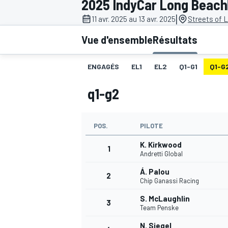
2025 IndyCar Long Beach
|
11 avr. 2025 au 13 avr. 2025
Streets of 
Vue d'ensemble
Résultats
ENGAGÉS
EL1
EL2
Q1-G1
Q1-G
MOTOGP
q1-g2
POS.
PILOTE
K. Kirkwood
1
Andretti Global
Á. Palou
2
Chip Ganassi Racing
S. McLaughlin
3
Team Penske
N. Siegel