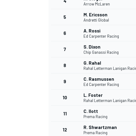
4
Arrow McLaren
M. Ericsson
5
WRC
Andretti Global
A. Rossi
6
Ed Carpenter Racing
S. Dixon
7
Chip Ganassi Racing
G. Rahal
8
Rahal Letterman Lanigan Raci
C. Rasmussen
9
Ed Carpenter Racing
L. Foster
10
Rahal Letterman Lanigan Raci
WEC
C. Ilott
11
Prema Racing
R. Shwartzman
12
Prema Racing