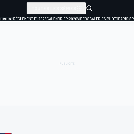
TOUTES LES SÉRIES
URCIS :
RÈGLEMENT F1 2026
CALENDRIER 2026
VIDÉOS
GALERIES PHOTO
PARIS S