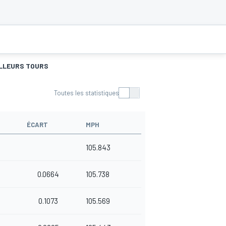
LLEURS TOURS
Toutes les statistiques
ÉCART
MPH
105.843
0.0664
105.738
0.1073
105.569