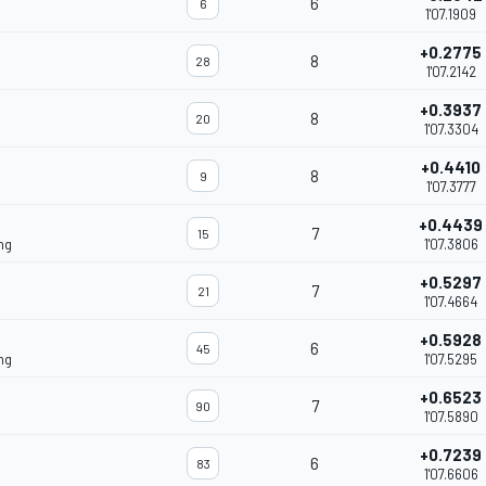
6
6
1'07.1909
+0.2775
8
28
1'07.2142
+0.3937
8
20
1'07.3304
+0.4410
8
9
1'07.3777
+0.4439
7
15
ng
1'07.3806
+0.5297
7
21
1'07.4664
+0.5928
6
45
ng
1'07.5295
+0.6523
7
90
1'07.5890
+0.7239
6
83
1'07.6606