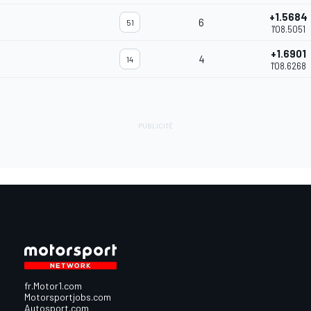
+1.5684
6
51
1'08.5051
+1.6901
4
14
1'08.6268
fr.Motor1.com
Motorsportjobs.com
Autosport.com