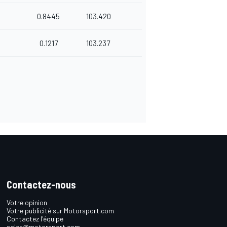
0.8445
103.420
0.1217
103.237
Contactez-nous
Votre opinion
Votre publicité sur Motorsport.com
Contactez l'équipe
sales@motorsport.com