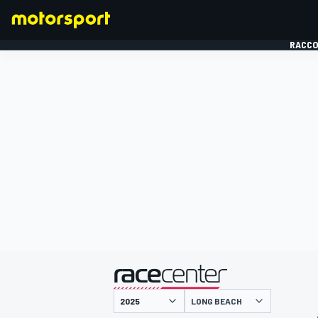
RACCO
FORMULE 1
présenté par
LONG BEACH