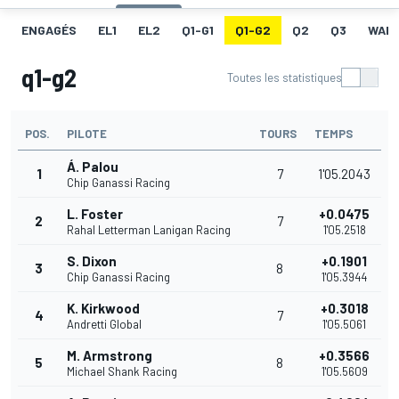
ENGAGÉS
EL1
EL2
Q1-G1
Q1-G2
Q2
Q3
WAR
q1-g2
Toutes les statistiques
POS.
PILOTE
TOURS
TEMPS
Á. Palou
1
7
1'05.2043
Chip Ganassi Racing
L. Foster
+0.0475
2
7
Rahal Letterman Lanigan Racing
1'05.2518
S. Dixon
+0.1901
3
8
Chip Ganassi Racing
1'05.3944
K. Kirkwood
+0.3018
4
7
Andretti Global
1'05.5061
M. Armstrong
+0.3566
5
8
Michael Shank Racing
1'05.5609