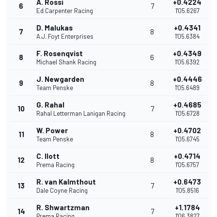
A. Rossi
+0.4224
6
7
Ed Carpenter Racing
1'05.6267
D. Malukas
+0.4341
7
8
A.J. Foyt Enterprises
1'05.6384
F. Rosenqvist
+0.4349
8
6
Michael Shank Racing
1'05.6392
J. Newgarden
+0.4446
9
8
Team Penske
1'05.6489
G. Rahal
+0.4685
10
7
Rahal Letterman Lanigan Racing
1'05.6728
W. Power
+0.4702
11
8
Team Penske
1'05.6745
C. Ilott
+0.4714
12
8
Prema Racing
1'05.6757
R. van Kalmthout
+0.6473
13
7
Dale Coyne Racing
1'05.8516
R. Shwartzman
+1.1784
14
7
Prema Racing
1'06.3827