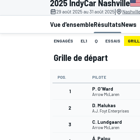
2025 IndyCar Nashville
|
29 août 2025 au 31 août 2025
Nashvill
Vue d'ensemble
Résultats
News
ENGAGÉS
EL1
Q
ESSAIS
GRILL
MOTOGP
Grille de départ
POS.
PILOTE
P. O'Ward
1
Arrow McLaren
D. Malukas
2
A.J. Foyt Enterprises
C. Lundgaard
3
Arrow McLaren
Á. Palou