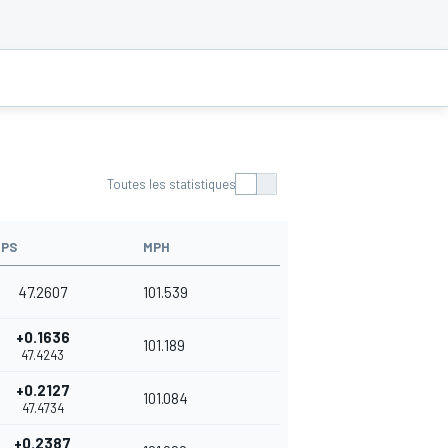
Toutes les statistiques
PS
MPH
47.2607
101.539
+0.1636
101.189
47.4243
+0.2127
101.084
47.4734
+0.2387