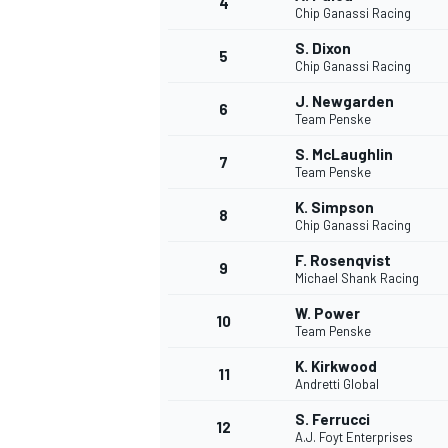
4
Chip Ganassi Racing
S. Dixon
5
WRC
Chip Ganassi Racing
J. Newgarden
6
Team Penske
S. McLaughlin
7
Team Penske
K. Simpson
8
Chip Ganassi Racing
F. Rosenqvist
9
Michael Shank Racing
W. Power
10
Team Penske
WEC
K. Kirkwood
11
Andretti Global
S. Ferrucci
12
A.J. Foyt Enterprises