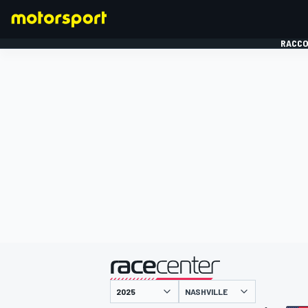
RACCO
FORMULE 1
présenté par
NASHVILLE