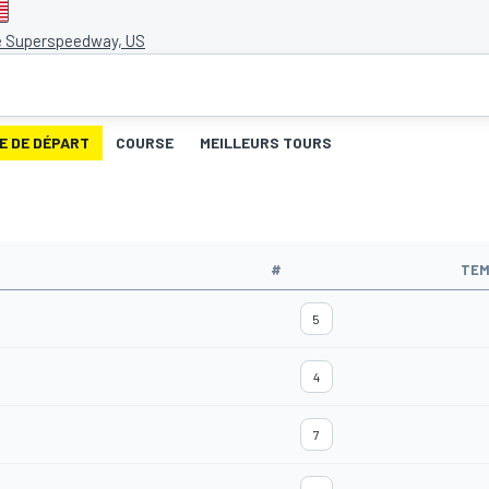
e Superspeedway, US
E DE DÉPART
COURSE
MEILLEURS TOURS
#
TEM
5
4
7