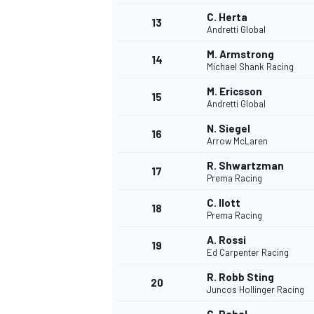
C. Herta
13
Andretti Global
M. Armstrong
14
Michael Shank Racing
M. Ericsson
15
Andretti Global
N. Siegel
16
Arrow McLaren
R. Shwartzman
17
Prema Racing
C. Ilott
18
Prema Racing
A. Rossi
19
Ed Carpenter Racing
R. Robb Sting
20
Juncos Hollinger Racing