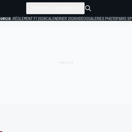
TOUTES LES SÉRIES
URCIS :
RÈGLEMENT F1 2026
CALENDRIER 2026
VIDÉOS
GALERIES PHOTO
PARIS S