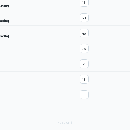
15
Racing
30
Racing
45
Racing
76
21
18
51