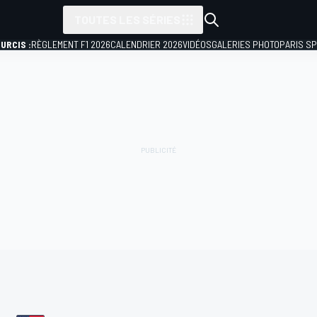
TOUTES LES SÉRIES
URCIS :
RÈGLEMENT F1 2026
CALENDRIER 2026
VIDÉOS
GALERIES PHOTO
PARIS S