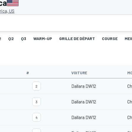
ca
ica, US
2
Q2
Q3
WARM-UP
GRILLE DE DÉPART
COURSE
MEI
#
VOITURE
M
Dallara DW12
Ch
2
Dallara DW12
Ch
3
Dallara DW12
Ch
4