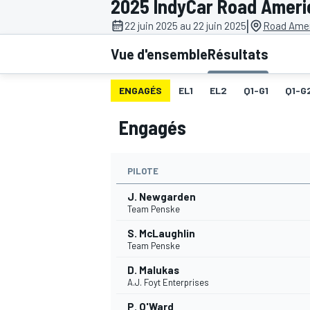
2025 IndyCar Road Ameri
|
22 juin 2025 au 22 juin 2025
Road Amer
Vue d'ensemble
Résultats
ENGAGÉS
EL1
EL2
Q1-G1
Q1-G
MOTOGP
Engagés
PILOTE
J. Newgarden
Team Penske
S. McLaughlin
Team Penske
D. Malukas
A.J. Foyt Enterprises
P. O'Ward