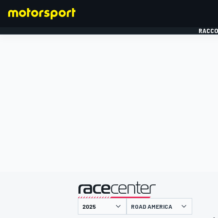
RACCO
FORMULE 1
présenté par
ROAD AMERICA