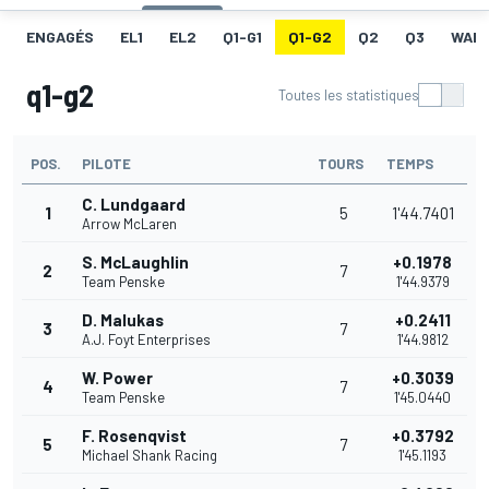
ENGAGÉS
EL1
EL2
Q1-G1
Q1-G2
Q2
Q3
WAR
q1-g2
Toutes les statistiques
POS.
PILOTE
TOURS
TEMPS
C. Lundgaard
1
5
1'44.7401
Arrow McLaren
S. McLaughlin
+0.1978
2
7
Team Penske
1'44.9379
D. Malukas
+0.2411
3
7
A.J. Foyt Enterprises
1'44.9812
W. Power
+0.3039
4
7
Team Penske
1'45.0440
F. Rosenqvist
+0.3792
5
7
Michael Shank Racing
1'45.1193