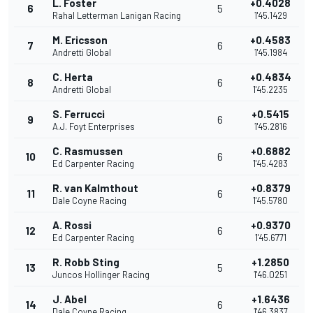
L. Foster
+0.4028
6
5
Rahal Letterman Lanigan Racing
1'45.1429
M. Ericsson
+0.4583
7
6
Andretti Global
1'45.1984
C. Herta
+0.4834
8
6
Andretti Global
1'45.2235
S. Ferrucci
+0.5415
9
6
A.J. Foyt Enterprises
1'45.2816
C. Rasmussen
+0.6882
10
6
Ed Carpenter Racing
1'45.4283
R. van Kalmthout
+0.8379
11
6
Dale Coyne Racing
1'45.5780
A. Rossi
+0.9370
12
6
Ed Carpenter Racing
1'45.6771
R. Robb Sting
+1.2850
13
5
Juncos Hollinger Racing
1'46.0251
J. Abel
+1.6436
14
6
Dale Coyne Racing
1'46.3837