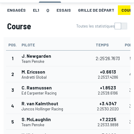
ENGAGÉS
EL1
Q
ESSAIS
GRILLE DE DÉPART
COUR
Course
Toutes les statistiques
POS.
PILOTE
TEMPS
POIN
J. Newgarden
1
2:25'26.7673
51
Team Penske
M. Ericsson
+0.6613
2
4
Andretti Global
2:25'27.4286
C. Rasmussen
+1.8523
3
36
Ed Carpenter Racing
2:25'28.6196
R. van Kalmthout
+3.4347
4
32
Juncos Hollinger Racing
2:25'30.2020
S. McLaughlin
+7.2225
5
30
Team Penske
2:25'33.9898