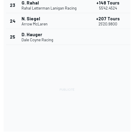
G. Rahal
+148 Tours
23
7
Rahal Letterman Lanigan Racing
55'42.4524
N. Siegel
+207 Tours
24
6
Arrow McLaren
25'20.9800
D. Hauger
25
5
Dale Coyne Racing