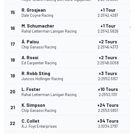
R. Grosjean
+1 Tour
15
15
Dale Coyne Racing
2:25'42.4297
M. Schumacher
+1 Tour
16
14
Rahal Letterman Lanigan Racing
2:25'42.5826
Á. Palou
+2 Tours
17
15
Chip Ganassi Racing
2:25'46.4373
A. Rossi
+2 Tours
18
12
Ed Carpenter Racing
2:25'48.0058
R. Robb Sting
+3 Tours
19
11
Juncos Hollinger Racing
2:25'52.5157
L. Foster
+10 Tours
20
10
Rahal Letterman Lanigan Racing
2:25'52.1131
K. Simpson
+24 Tours
21
9
Chip Ganassi Racing
2:25'53.5851
C. Collet
+34 Tours
22
9
A.J. Foyt Enterprises
2:10'34.2797