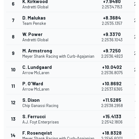
K. Kirkwood
+7.9480
6
28
Andretti Global
2:25'34.7153
D. Malukas
+8.3684
7
26
Team Penske
2:25'35.1357
W. Power
+9.3370
8
2
Andretti Global
2:25'36.1043
M. Armstrong
+9.7250
9
22
Meyer Shank Racing with Curb-Agajanian
2:25'36.4923
C. Lundgaard
+10.0402
10
20
Arrow McLaren
2:25'36.8075
P. O'Ward
+10.8692
11
19
Arrow McLaren
2:25'37.6365
S. Dixon
+11.5285
12
19
Chip Ganassi Racing
2:25'38.2958
S. Ferrucci
+15.4133
13
17
A.J. Foyt Enterprises
2:25'42.1806
F. Rosenqvist
+18.8328
14
16
Meyer Shank Racing with Curb-Agajanian
2:25'45.6001