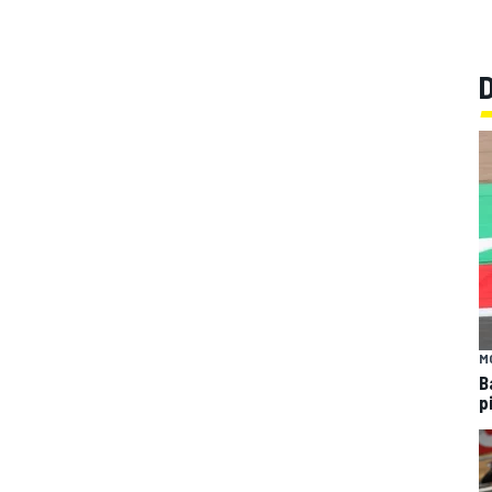
M
B
p