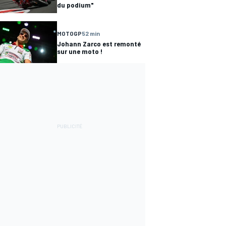
du podium"
MOTOGP
52 min
Johann Zarco est remonté
sur une moto !