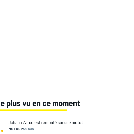
Le plus vu en ce moment
1
.
Johann Zarco est remonté sur une moto !
MOTOGP
52 min