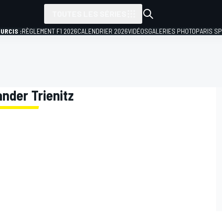
TOUTES LES SÉRIES
URCIS :
RÈGLEMENT F1 2026
CALENDRIER 2026
VIDÉOS
GALERIES PHOTO
PARIS S
ander Trienitz