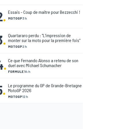
2
.
Essais - Coup de maître pour Bezzecchi !
MOTOGP
3 h
3
.
Quartararo perdu : "L'impression de
monter sur la moto pour la première fois"
MOTOGP
2 h
4
.
Ce que Fernando Alonso a retenu de son
duel avec Michael Schumacher
FORMULE 1
4 h
5
.
Le programme du GP de Grande-Bretagne
MotoGP 2026
MOTOGP
12 h