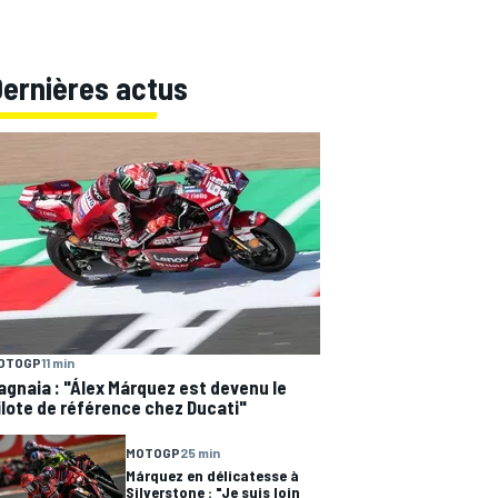
Dernières actus
OTOGP
11 min
agnaia : "Álex Márquez est devenu le
ilote de référence chez Ducati"
MOTOGP
25 min
Márquez en délicatesse à
Silverstone : "Je suis loin