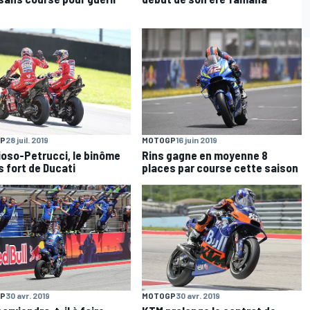
P
28 juil. 2019
MOTOGP
16 juin 2019
ioso-Petrucci, le binôme
Rins gagne en moyenne 8
s fort de Ducati
places par course cette saison
P
30 avr. 2019
MOTOGP
30 avr. 2019