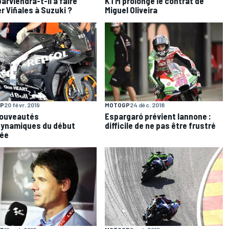
arviendra-t-il à faire
KTM prolonge le contrat de
er Viñales à Suzuki ?
Miguel Oliveira
P
20 févr. 2019
MOTOGP
24 déc. 2018
nouveautés
Espargaró prévient Iannone :
ynamiques du début
difficile de ne pas être frustré
née