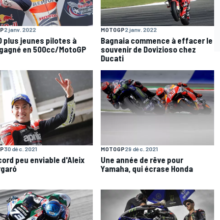
P
2 janv. 2022
MOTOGP
2 janv. 2022
0 plus jeunes pilotes à
Bagnaia commence à effacer le
 gagné en 500cc/MotoGP
souvenir de Dovizioso chez
Ducati
P
30 déc. 2021
MOTOGP
29 déc. 2021
cord peu enviable d'Aleix
Une année de rêve pour
rgaró
Yamaha, qui écrase Honda