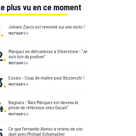
Le plus vu en ce moment
1
.
Johann Zarco est remonté sur une moto !
MOTOGP
3 h
2
.
Márquez en délicatesse à Silverstone : "Je
suis loin du podium"
MOTOGP
2 h
3
.
Essais - Coup de maître pour Bezzecchi !
MOTOGP
5 h
4
.
Bagnaia : "Álex Márquez est devenu le
pilote de référence chez Ducati"
MOTOGP
2 h
5
.
Ce que Fernando Alonso a retenu de son
duel avec Michael Schumacher