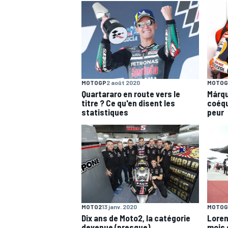
AUTRES CHAMPIONNATS
MOTOGP
2 août 2020
MOTOG
Quartararo en route vers le
Márqu
titre ? Ce qu'en disent les
coéqui
statistiques
peur
MOTO2
13 janv. 2020
MOTOG
Dix ans de Moto2, la catégorie
Loren
devenue (presque)
mois 