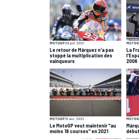
MOTOGP
28 juil. 2021
MOTOG
Le retour de Márquez n'a pas
La Fr
stoppé la multiplication des
l'Esp
vainqueurs
2006
MOTOGP
15 avr. 2021
MOTOG
Le MotoGP veut maintenir "au
Márqu
moins 18 courses" en 2021
début