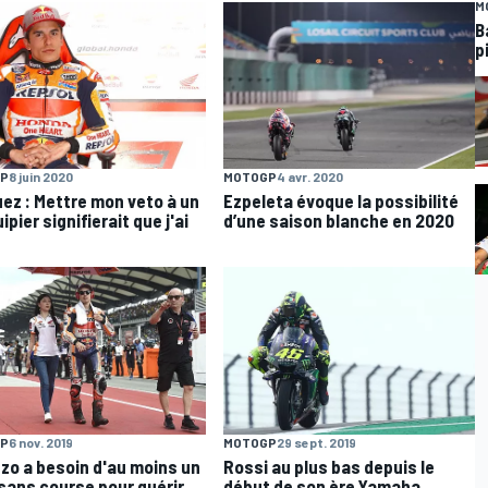
M
B
p
P
8 juin 2020
MOTOGP
4 avr. 2020
ez : Mettre mon veto à un
Ezpeleta évoque la possibilité
pier signifierait que j'ai
d’une saison blanche en 2020
P
6 nov. 2019
MOTOGP
29 sept. 2019
zo a besoin d'au moins un
Rossi au plus bas depuis le
sans course pour guérir
début de son ère Yamaha