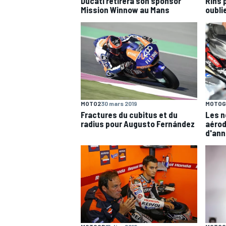
Ducati retirera son sponsor
Rins p
Mission Winnow au Mans
oubli
MOTO2
30 mars 2019
MOTOG
Fractures du cubitus et du
Les 
radius pour Augusto Fernández
aérod
d'an