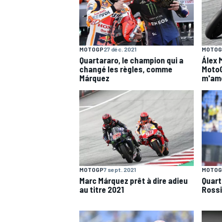
WRC
MOTOGP
27 déc. 2021
MOTOG
Quartararo, le champion qui a
Álex 
changé les règles, comme
MotoG
Márquez
m'amé
MOTOGP
7 sept. 2021
MOTOG
WEC
Marc Márquez prêt à dire adieu
Quart
au titre 2021
Rossi