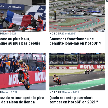
P
11 juin 2021
MOTOGP
27 mai 2021
ance au plus haut,
Comment fonctionne une
agne au plus bas depuis
pénalité long-lap en MotoGP ?
P
14 avr. 2021
MOTOGP
25 mars 2021
ez de retour après le pire
Quels records pourraient
 de saison de Honda
tomber en MotoGP en 2021 ?