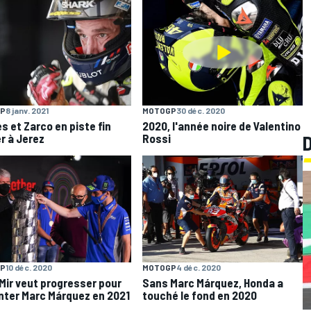
P
8 janv. 2021
MOTOGP
30 déc. 2020
es et Zarco en piste fin
2020, l'année noire de Valentino
er à Jerez
Rossi
P
10 déc. 2020
MOTOGP
4 déc. 2020
Mir veut progresser pour
Sans Marc Márquez, Honda a
nter Marc Márquez en 2021
touché le fond en 2020