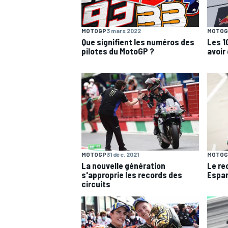
MOTOGP
3 mars 2022
MOTOG
Que signifient les numéros des
Les 1
pilotes du MotoGP ?
avoir
MOTOGP
MOTOGP
31 déc. 2021
MOTOG
La nouvelle génération
Le re
s'approprie les records des
Espa
circuits