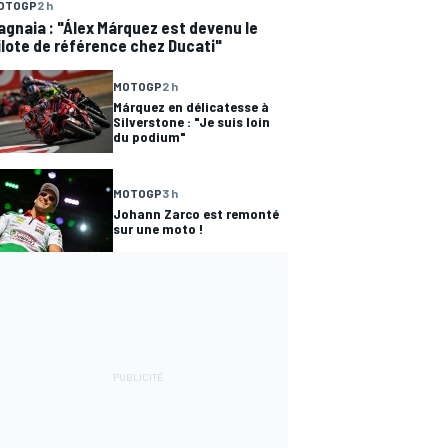
OTOGP
2 h
agnaia : "Álex Márquez est devenu le
ilote de référence chez Ducati"
MOTOGP
2 h
Márquez en délicatesse à
Silverstone : "Je suis loin
du podium"
MOTOGP
3 h
Johann Zarco est remonté
sur une moto !