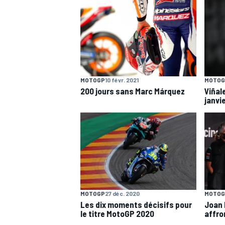
MOTOGP
10 févr. 2021
MOTOG
200 jours sans Marc Márquez
Viñal
janvi
MOTOGP
27 déc. 2020
MOTOG
Les dix moments décisifs pour
Joan 
le titre MotoGP 2020
affro