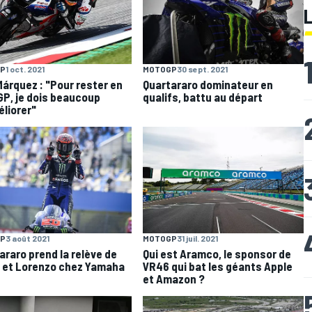
P
1 oct. 2021
MOTOGP
30 sept. 2021
Márquez : "Pour rester en
Quartararo dominateur en
P, je dois beaucoup
qualifs, battu au départ
liorer"
P
3 août 2021
MOTOGP
31 juil. 2021
araro prend la relève de
Qui est Aramco, le sponsor de
 et Lorenzo chez Yamaha
VR46 qui bat les géants Apple
et Amazon ?