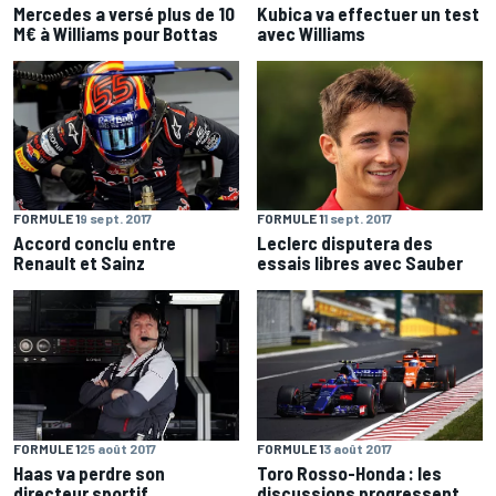
Mercedes a versé plus de 10
Kubica va effectuer un test
M€ à Williams pour Bottas
avec Williams
FORMULE 1
9 sept. 2017
FORMULE 1
1 sept. 2017
Accord conclu entre
Leclerc disputera des
Renault et Sainz
essais libres avec Sauber
FORMULE 1
25 août 2017
FORMULE 1
3 août 2017
Haas va perdre son
Toro Rosso-Honda : les
directeur sportif
discussions progressent