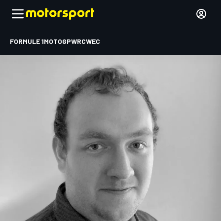
FORMULE 1
MOTOGP
WRC
WEC