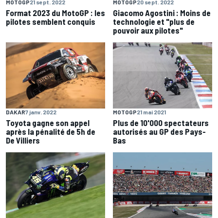
MOTOGP
21 sept. 2022
MOTOGP
20 sept. 2022
Format 2023 du MotoGP : les
Giacomo Agostini : Moins de
pilotes semblent conquis
technologie et "plus de
pouvoir aux pilotes"
DAKAR
7 janv. 2022
MOTOGP
21 mai 2021
Toyota gagne son appel
Plus de 10'000 spectateurs
après la pénalité de 5h de
autorisés au GP des Pays-
De Villiers
Bas