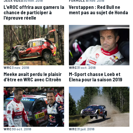
JEUX VIDÉO
30 nov. 2018
FORMULE 1
9 nov. 2018
L'eROC offrira aux gamers la
Verstappen : Red Bull ne
chance de participer à
ment pas au sujet de Honda
l'épreuve réelle
WRC
3 nov. 2018
WRC
31 oct. 2018
Meeke avait perdu le plaisir
M-Sport chasse Loeb et
d'être en WRC avec Citroën
Elena pour la saison 2019
WRC
30 oct. 2018
WRC
31 juil. 2018