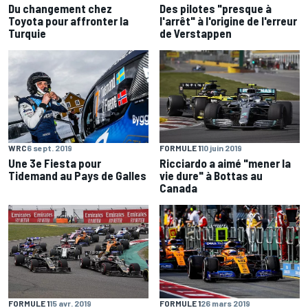
Du changement chez
Des pilotes "presque à
Toyota pour affronter la
l'arrêt" à l'origine de l'erreur
Turquie
de Verstappen
WRC
6 sept. 2019
FORMULE 1
10 juin 2019
Une 3e Fiesta pour
Ricciardo a aimé "mener la
Tidemand au Pays de Galles
vie dure" à Bottas au
Canada
FORMULE 1
15 avr. 2019
FORMULE 1
26 mars 2019