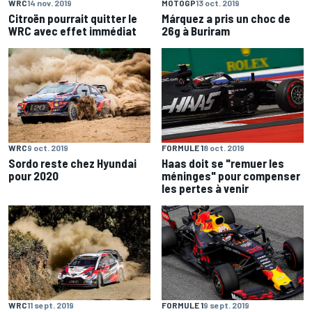
WRC
14 nov. 2019
MOTOGP
13 oct. 2019
Citroën pourrait quitter le
Márquez a pris un choc de
WRC avec effet immédiat
26g à Buriram
WRC
9 oct. 2019
FORMULE 1
8 oct. 2019
Sordo reste chez Hyundai
Haas doit se "remuer les
pour 2020
méninges" pour compenser
les pertes à venir
WRC
11 sept. 2019
FORMULE 1
9 sept. 2019