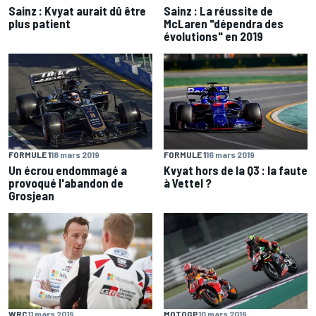
Sainz : Kvyat aurait dû être
Sainz : La réussite de
plus patient
McLaren "dépendra des
évolutions" en 2019
FORMULE 1
18 mars 2019
FORMULE 1
16 mars 2019
Un écrou endommagé a
Kvyat hors de la Q3 : la faute
provoqué l'abandon de
à Vettel ?
Grosjean
WRC
11 mars 2019
MOTOGP
10 mars 2019