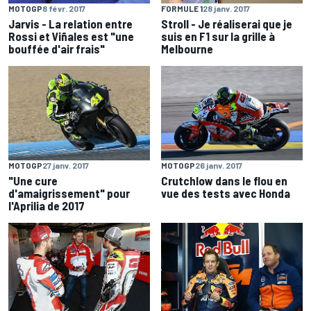
MOTOGP
8 févr. 2017
FORMULE 1
28 janv. 2017
Jarvis - La relation entre
Stroll - Je réaliserai que je
Rossi et Viñales est "une
suis en F1 sur la grille à
bouffée d'air frais"
Melbourne
MOTOGP
27 janv. 2017
MOTOGP
26 janv. 2017
"Une cure
Crutchlow dans le flou en
d'amaigrissement" pour
vue des tests avec Honda
l'Aprilia de 2017