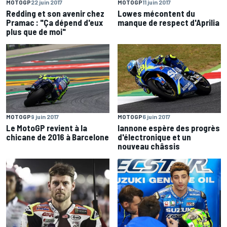
MOTOGP
22 juin 2017
MOTOGP
11 juin 2017
Redding et son avenir chez
Lowes mécontent du
Pramac : "Ça dépend d'eux
manque de respect d'Aprilia
plus que de moi"
MOTOGP
9 juin 2017
MOTOGP
6 juin 2017
Le MotoGP revient à la
Iannone espère des progrès
chicane de 2016 à Barcelone
d'électronique et un
nouveau châssis