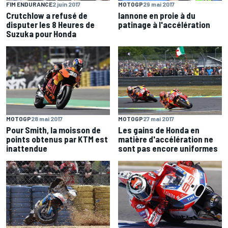
FIM ENDURANCE
2 juin 2017
MOTOGP
29 mai 2017
Crutchlow a refusé de
Iannone en proie à du
disputer les 8 Heures de
patinage à l'accélération
Suzuka pour Honda
MOTOGP
28 mai 2017
MOTOGP
27 mai 2017
Pour Smith, la moisson de
Les gains de Honda en
points obtenus par KTM est
matière d'accélération ne
inattendue
sont pas encore uniformes