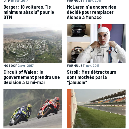
DTM
15 avr. 2017
FORMULE 1
13 avr. 2017
Berger : 18 voitures, "le
McLaren n'a encore rien
minimum absolu" pour le
décidé pour remplacer
DTM
Alonso à Monaco
MOTOGP
2 avr. 2017
FORMULE 1
1 avr. 2017
Circuit of Wales : le
Stroll : Mes détracteurs
gouvernement prendra une
sont motivés par la
décision à la mi-mai
"jalousie"