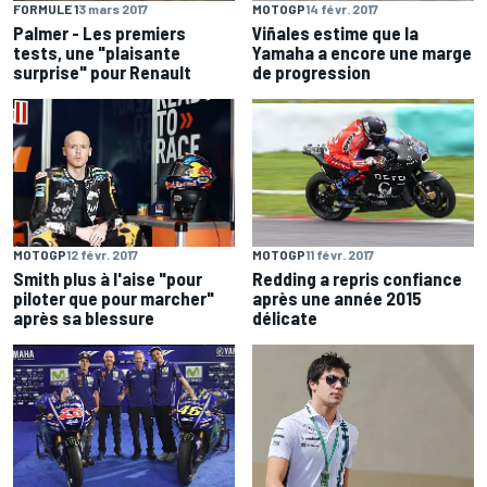
MOTOGP
14 févr. 2017
FORMULE 1
3 mars 2017
Viñales estime que la
Palmer - Les premiers
Yamaha a encore une marge
tests, une "plaisante
de progression
surprise" pour Renault
MOTOGP
12 févr. 2017
MOTOGP
11 févr. 2017
Smith plus à l'aise "pour
Redding a repris confiance
piloter que pour marcher"
après une année 2015
après sa blessure
délicate