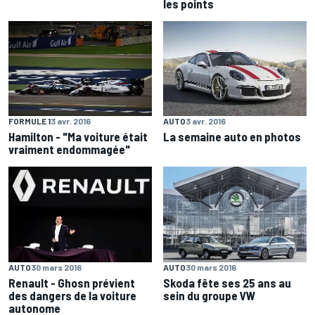
les points
FORMULE 1
3 avr. 2016
AUTO
3 avr. 2016
Hamilton - "Ma voiture était
La semaine auto en photos
vraiment endommagée"
AUTO
30 mars 2016
AUTO
30 mars 2016
Renault - Ghosn prévient
Skoda fête ses 25 ans au
des dangers de la voiture
sein du groupe VW
autonome