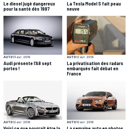
Le diesel jugé dangereux
La Tesla Model S fait peau
pour la santé dès 1997
neuve
AUTO
12 avr. 2016
AUTO
13 avr. 2016
La privatisation des radars
Audi présente l’A8 sept
embarqués fait débat en
portes !
France
AUTO
10 avr. 2016
AUTO
12 avr. 2016
La semaine auto en photos
Voici ce que pourrait être la