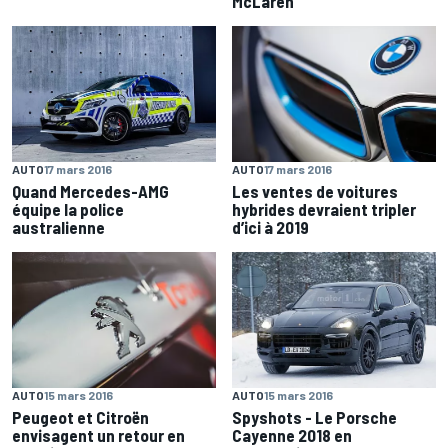
McLaren
AUTO
17 mars 2016
AUTO
17 mars 2016
Les ventes de voitures
Quand Mercedes-AMG
hybrides devraient tripler
équipe la police
d’ici à 2019
australienne
AUTO
15 mars 2016
AUTO
15 mars 2016
Peugeot et Citroën
Spyshots - Le Porsche
envisagent un retour en
Cayenne 2018 en