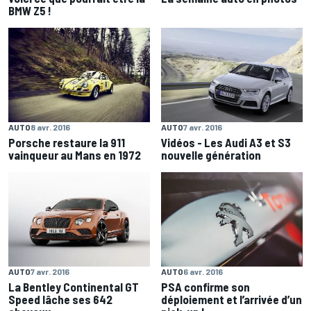
BMW Z5 !
AUTO
8 avr. 2016
AUTO
7 avr. 2016
Porsche restaure la 911
Vidéos - Les Audi A3 et S3
vainqueur au Mans en 1972
nouvelle génération
AUTO
7 avr. 2016
AUTO
6 avr. 2016
La Bentley Continental GT
PSA confirme son
Speed lâche ses 642
déploiement et l’arrivée d’un