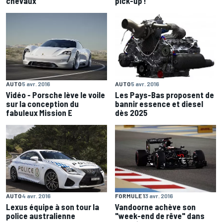
chevaux
pick-up !
AUTO
5 avr. 2016
AUTO
5 avr. 2016
Vidéo - Porsche lève le voile
Les Pays-Bas proposent de
sur la conception du
bannir essence et diesel
fabuleux Mission E
dès 2025
FORMULE 1
3 avr. 2016
AUTO
4 avr. 2016
Vandoorne achève son
Lexus équipe à son tour la
"week-end de rêve" dans
police australienne