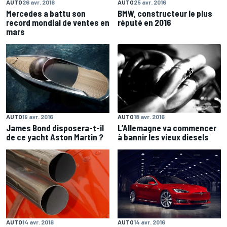
AUTO
26 avr. 2016
AUTO
25 avr. 2016
Mercedes a battu son
BMW, constructeur le plus
record mondial de ventes en
réputé en 2016
mars
AUTO
18 avr. 2016
AUTO
19 avr. 2016
L’Allemagne va commencer
James Bond disposera-t-il
à bannir les vieux diesels
de ce yacht Aston Martin ?
AUTO
14 avr. 2016
AUTO
14 avr. 2016