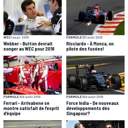
WEC
1 sept. 2015
FORMULE 1
31 août 2015
Webber - Button devrait
Ricciardo - À Monza, on
songer au WEC pour 2016
pilote des fusées!
FORMULE 1
29 août 2015
FORMULE 1
29 août 2015
Ferrari - Arrivabene se
Force India - De nouveaux
montre satisfait de l’esprit
développements dès
d’équipe
Singapour?