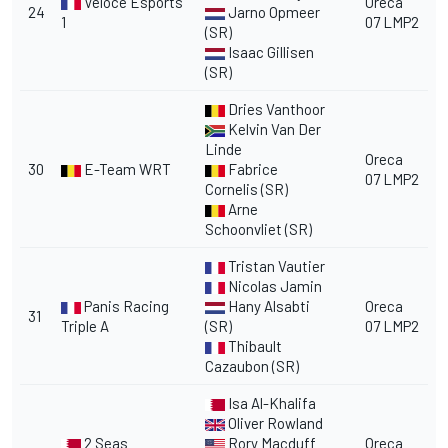
Veloce Esports
Oreca
24
Jarno Opmeer
1
07 LMP2
(SR)
Isaac Gillisen
(SR)
Dries Vanthoor
Kelvin Van Der
Linde
Oreca
30
E-Team WRT
Fabrice
07 LMP2
Cornelis (SR)
Arne
Schoonvliet (SR)
Tristan Vautier
Nicolas Jamin
Panis Racing
Hany Alsabti
Oreca
31
Triple A
(SR)
07 LMP2
Thibault
Cazaubon (SR)
Isa Al-Khalifa
Oliver Rowland
2 Seas
Rory Macduff
Oreca