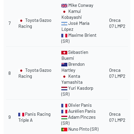
Mike Conway
Kamui
Kobayashi
Toyota Gazoo
Oreca
7
José María
Racing
07 LMP2
López
Maxime Brient
(SR)
Sébastien
Buemi
Brendon
Toyota Gazoo
Hartley
Oreca
8
Racing
Kenta
07 LMP2
Yamashita
Yuri Kasdorp
(SR)
Olivier Panis
Aurélien Panis
Panis Racing
Oreca
9
Adam Pinczes
Triple A
07 LMP2
(SR)
Nuno Pinto (SR)