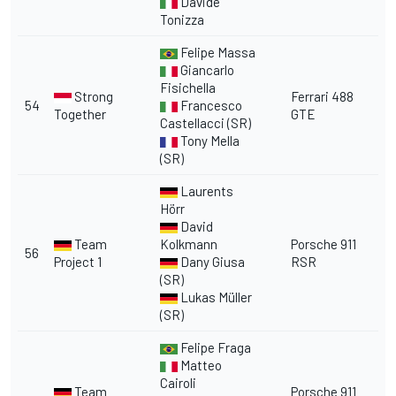
Davide
Tonizza
Felipe Massa
Giancarlo
Fisichella
Strong
Ferrari 488
54
Francesco
Together
GTE
Castellacci (SR)
Tony Mella
(SR)
Laurents
Hörr
David
Team
Kolkmann
Porsche 911
56
Project 1
Dany Giusa
RSR
(SR)
Lukas Müller
(SR)
Felipe Fraga
Matteo
Cairoli
Team
Porsche 911