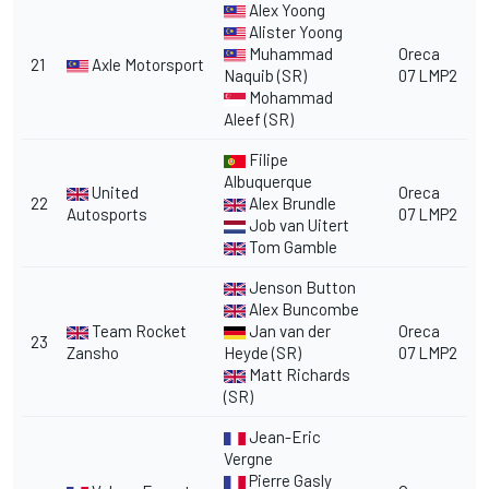
Alex Yoong
Alister Yoong
Muhammad
Oreca
21
Axle Motorsport
Naquib (SR)
07 LMP2
Mohammad
Aleef (SR)
Filipe
Albuquerque
United
Oreca
22
Alex Brundle
Autosports
07 LMP2
Job van Uitert
Tom Gamble
Jenson Button
Alex Buncombe
Team Rocket
Jan van der
Oreca
23
Zansho
Heyde (SR)
07 LMP2
Matt Richards
(SR)
Jean-Eric
Vergne
Pierre Gasly