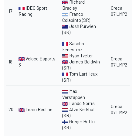
Richard
IDEC Sport
Bradley
Oreca
17
Racing
Franco
07 LMP2
Colapinto (SR)
Josh Purwien
(SR)
Sascha
Fenestraz
Ryan Tveter
Veloce Esports
Oreca
18
James Baldwin
3
07 LMP2
(SR)
Tom Lartilleux
(SR)
Max
Verstappen
Lando Norris
Oreca
20
Team Redline
Atze Kerkhof
07 LMP2
(SR)
Greger Huttu
(SR)