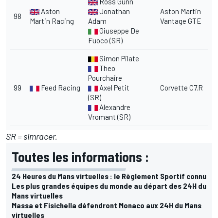
Ross Gunn
Aston
Jonathan
Aston Martin
98
Martin Racing
Adam
Vantage GTE
Giuseppe De
Fuoco (SR)
Simon Pilate
Theo
Pourchaire
99
Feed Racing
Axel Petit
Corvette C7.R
(SR)
Alexandre
Vromant (SR)
SR = simracer.
Toutes les informations :
24 Heures du Mans virtuelles : le Règlement Sportif connu
Les plus grandes équipes du monde au départ des 24H du
Mans virtuelles
Massa et Fisichella défendront Monaco aux 24H du Mans
virtuelles