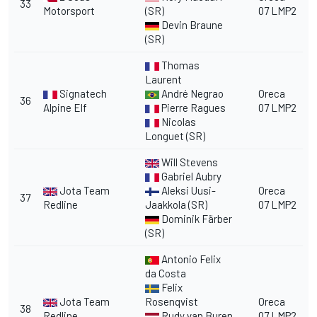
33
Motorsport
(SR)
07 LMP2
Devin Braune
(SR)
Thomas
Laurent
Signatech
André Negrao
Oreca
36
Alpine Elf
Pierre Ragues
07 LMP2
Nicolas
Longuet (SR)
Will Stevens
Gabriel Aubry
Jota Team
Aleksi Uusi-
Oreca
37
Redline
Jaakkola (SR)
07 LMP2
Dominik Färber
(SR)
Antonio Felix
da Costa
Felix
Jota Team
Rosenqvist
Oreca
38
Redline
Rudy van Buren
07 LMP2