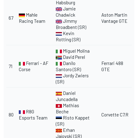
Habsburg
Jamie
Mahle
Chadwick
Aston Martin
67
Racing Team
Jimmy
Vantage GTE
Broadbent (SR)
Kevin
Rotting (SR)
Miguel Molina
David Perel
Ferrari - AF
Danilo
Ferrari 488
71
Corse
Santoro (SR)
GTE
Jordy Zwiers
(SR)
Daniel
Juncadella
Mathias
R8G
Beche
80
Corvette C7.R
Esports Team
Risto Kappet
(SR)
Erhan
Jajovski (SR)