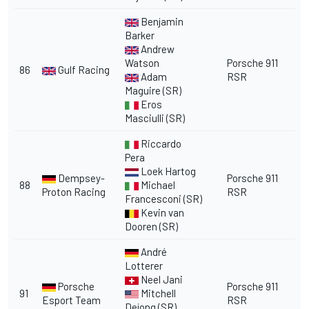
Benjamin
Barker
Andrew
Watson
Porsche 911
86
Gulf Racing
Adam
RSR
Maguire (SR)
Eros
Masciulli (SR)
Riccardo
Pera
Loek Hartog
Dempsey-
Porsche 911
88
Michael
Proton Racing
RSR
Francesconi (SR)
Kevin van
Dooren (SR)
André
Lotterer
Neel Jani
Porsche
Porsche 911
91
Mitchell
Esport Team
RSR
Dejong (SR)