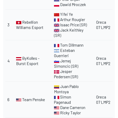
Dawid Mroczek
Yifei Ye
Arthur Rougier
Rebellion
Oreca
3
Isaac Price (SR)
Williams Esport
07 LMP2
Jack Keithley
(SR)
Tom Dillmann
Esteban
Guerrieri
ByKolles -
Oreca
4
Jernej
Burst Esport
07 LMP2
Simoncic (SR)
Jesper
Pedersen (SR)
Juan Pablo
Montoya
Simon
Oreca
6
Team Penske
Pagenaud
07 LMP2
Dane Cameron
Ricky Taylor