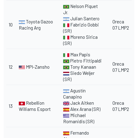
Nelson Piquet
Jr.
Julian Santero
Toyota Gazoo
Oreca
10
Fabrizio Gobbi
Racing Arg
07 LMP2
(SR)
Moreno Sirica
(SR)
Max Papis
Pietro Fittipaldi
Oreca
12
MPI-Zansho
Tony Kanaan
07 LMP2
Siedo Weljer
(SR)
Agustín
Canapino
Rebellion
Jack Aitken
Oreca
13
Williams Esport
Alex Arana (SR)
07 LMP2
Michael
Romanidis (SR)
Fernando