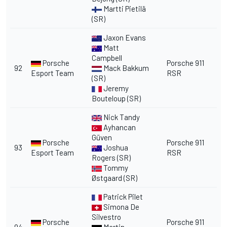
Martti Pietilä
(SR)
Jaxon Evans
Matt
Campbell
Porsche
Porsche 911
92
Mack Bakkum
Esport Team
RSR
(SR)
Jeremy
Bouteloup (SR)
Nick Tandy
Ayhancan
Güven
Porsche
Porsche 911
93
Joshua
Esport Team
RSR
Rogers (SR)
Tommy
Østgaard (SR)
Patrick Pilet
Simona De
Silvestro
Porsche
Porsche 911
94
Martin