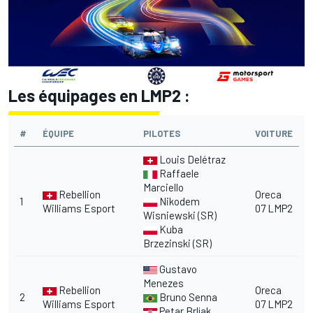
Les équipages en LMP2 :
#
ÉQUIPE
PILOTES
VOITURE
Louis Delétraz
Raffaele
Marciello
Rebellion
Oreca
1
Nikodem
Williams Esport
07 LMP2
Wisniewski (SR)
Kuba
Brzezinski (SR)
Gustavo
Menezes
Rebellion
Oreca
2
Bruno Senna
Williams Esport
07 LMP2
Petar Brljak