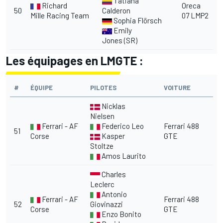
Tatiana
Richard
Oreca
50
Calderon
Mille Racing Team
07 LMP2
Sophia Flörsch
Emily
Jones (SR)
Les équipages en LMGTE :
#
ÉQUIPE
PILOTES
VOITURE
Nicklas
Nielsen
Ferrari - AF
Federico Leo
Ferrari 488
51
Corse
Kasper
GTE
Stoltze
Amos Laurito
Charles
Leclerc
Antonio
Ferrari - AF
Ferrari 488
52
Giovinazzi
Corse
GTE
Enzo Bonito