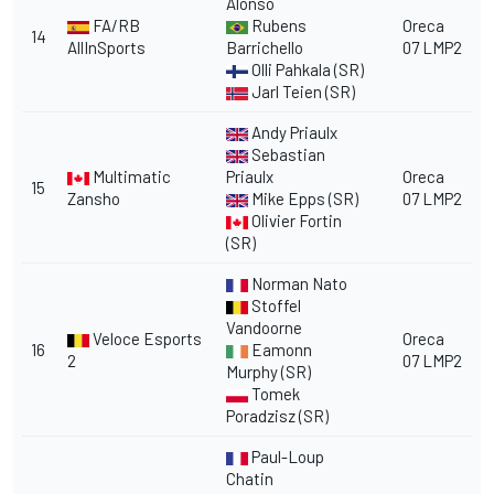
Alonso
FA/RB
Rubens
Oreca
14
AllInSports
Barrichello
07 LMP2
Olli Pahkala (SR)
Jarl Teien (SR)
Andy Priaulx
Sebastian
Multimatic
Priaulx
Oreca
15
Zansho
Mike Epps (SR)
07 LMP2
Olivier Fortin
(SR)
Norman Nato
Stoffel
Vandoorne
Veloce Esports
Oreca
16
Eamonn
2
07 LMP2
Murphy (SR)
Tomek
Poradzisz (SR)
Paul-Loup
Chatin