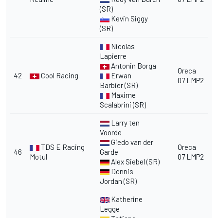
(SR)
Kevin Siggy
(SR)
Nicolas
Lapierre
Antonin Borga
Oreca
42
Cool Racing
Erwan
07 LMP2
Barbier (SR)
Maxime
Scalabrini (SR)
Larry ten
Voorde
Giedo van der
TDS E Racing
Oreca
46
Garde
Motul
07 LMP2
Alex Siebel (SR)
Dennis
Jordan (SR)
Katherine
Legge