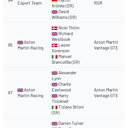
Esport Team
RSR
Krönke (SR)
David
Williams (SR)
Nicki Thiim
Richard
Westbook
Aston
Aston Martin
95
Lasse
Martin Racing
Vantage GTE
Sorenson
Manuel
Biancolilla (SR)
Alexander
Lynn
Charlie
Aston
Eastwood
Aston Martin
97
Martin Racing
Harry
Vantage GTE
Tincknell
Tiziano Brioni
(SR)
Darren Turner