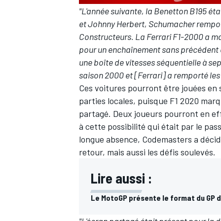
"L'année suivante, la Benetton B195 ét
et Johnny Herbert, Schumacher remportan
Constructeurs. La Ferrari F1-2000 a m
pour un enchaînement sans précédent de 
AUTRES CHAMPIONNATS
une boîte de vitesses séquentielle à se
saison 2000 et [Ferrari] a remporté les
Ces voitures pourront être jouées en s
parties locales, puisque F1 2020 marq
partagé. Deux joueurs pourront en eff
à cette possibilité qui était par le pa
longue absence, Codemasters a décidé
retour, mais aussi les défis soulevés.
Lire aussi :
Le MotoGP présente le format du GP d
"L'écran partagé était présent pour la d