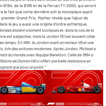
on B194, de la B195 et de la Ferrari F1-2000, qui seront
 le fait que cette dernière soit la monoplace ayant
premier Grand Prix, Mather révèle que l'ajout de
dans le jeu a aussi une origine d'ordre esthétique.
ilotées étaient vraiment iconiques et, dans le cas de la
ce est subjective, mais la Jordan 191 est souvent citée
les temps. En 1991, la Jordan avait un moteur V8 et une
ts, loin des voitures modernes. Après Jordan, Michael a
ts du monde avec l'équipe Benetton. Celle de 1994 a
illiams de Damon Hill a offert une belle résistance en
agnant que pour un point."