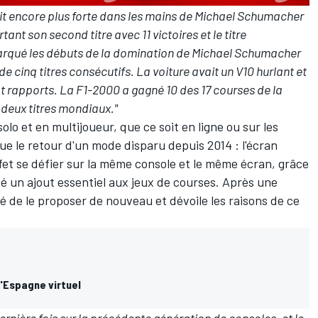
ait encore plus forte dans les mains de Michael Schumacher
t son second titre avec 11 victoires et le titre
arqué les débuts de la domination de Michael Schumacher
cinq titres consécutifs. La voiture avait un V10 hurlant et
pt rapports. La F1-2000 a gagné 10 des 17 courses de la
 deux titres mondiaux."
olo et en multijoueur, que ce soit en ligne ou sur les
ue le retour d'un mode disparu depuis 2014 : l'écran
et se défier sur la même console et le même écran, grâce
ssé un ajout essentiel aux jeux de courses. Après une
 de le proposer de nouveau et dévoile les raisons de ce
'Espagne virtuel
ernière fois sur la précédente génération de consoles, et le