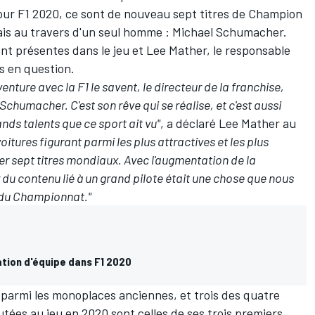
Pour F1 2020, ce sont de nouveau sept titres de Champion
ais au travers d'un seul homme :
Michael Schumacher
.
nt présentes dans le jeu et Lee Mather, le responsable
es en question.
nture avec la F1 le savent, le directeur de la franchise,
Schumacher. C'est son rêve qui se réalise, et c'est aussi
nds talents que ce sport ait vu"
, a déclaré Lee Mather au
oitures figurant parmi les plus attractives et les plus
er sept titres mondiaux. Avec l'augmentation de la
du contenu lié à un grand pilote était une chose que nous
 du Championnat."
tion d'équipe dans F1 2020
2 parmi les monoplaces anciennes, et trois des quatre
outées au jeu en 2020 sont celles de ses trois premiers