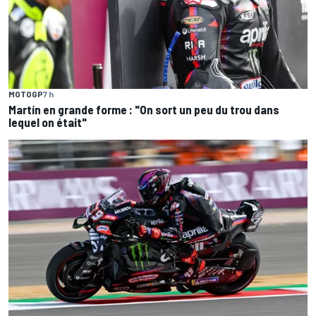
MOTOGP
7 h
Martín en grande forme : "On sort un peu du trou dans
lequel on était"