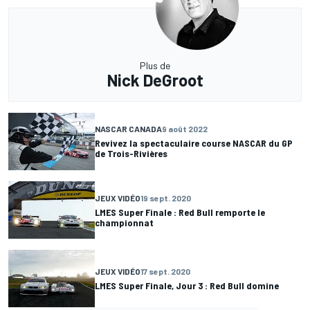
Plus de
Nick DeGroot
NASCAR CANADA
9 août 2022
Revivez la spectaculaire course NASCAR du GP
de Trois-Rivières
JEUX VIDÉO
19 sept. 2020
LMES Super Finale : Red Bull remporte le
championnat
JEUX VIDÉO
17 sept. 2020
LMES Super Finale, Jour 3 : Red Bull domine