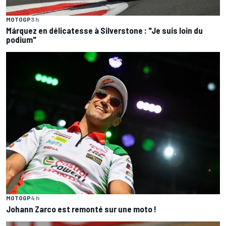
MOTOGP
3 h
Márquez en délicatesse à Silverstone : "Je suis loin du
podium"
MOTOGP
4 h
Johann Zarco est remonté sur une moto !