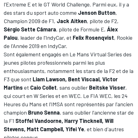
l'Extreme E et le GT World Challenge. Parmi eux, il y a
des stars du sport auto comme
Jenson Button
,
Champion 2009 de F1,
Jack Aitken
, pilote de F2,
Sérgio Sette Câmara
, pilote de Formule E,
Álex
Palou
, leader de l'IndyCar, et
Felix Rosenqvist
, Rookie
de l'Année 2019 en IndyCar.
Sont également engagés en Le Mans Virtual Series des
jeunes pilotes professionnels parmi les plus
enthousiasmants, notamment les stars de la F2 et de la
F3 que sont
Liam Lawson, Bent Viscaal, Victor
Martins
et
Caio Collet
, sans oublier
Beitske Visser
,
qui court en W Series et en WEC. Le FIA WEC, les 24
Heures du Mans et l'IMSA sont représentés par l'ancien
champion
Bruno Senna
, sans oublier l'ancienne star de
la F1
Stoffel Vandoorne, Harry Tincknell, Will
Stevens, Matt Campbell, Yifei Ye
, et bien d'autres
pilotes connus.