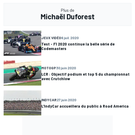
Plus de
Michaël Duforest
JEUX VIDÉO
6 juil. 2020
Test - F1 2020 continue la belle série de
Codemasters
MOTOGP
30 juin 2020
LCR : Objectif podium et top 5 du championnat
avec Crutchlow
INDYCAR
27 juin 2020
L'IndyCar accueillera du public à Road America