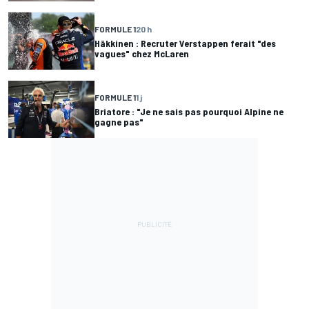
FORMULE 1
20 h
Häkkinen : Recruter Verstappen ferait "des
vagues" chez McLaren
FORMULE 1
1 j
Briatore : "Je ne sais pas pourquoi Alpine ne
gagne pas"