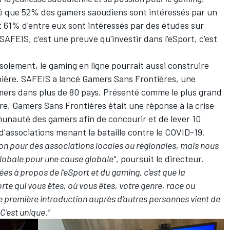
é que 52% des gamers saoudiens sont intéressés par un
et 61% d'entre eux sont intéressés par des études sur
 SAFEIS, c'est une preuve qu'investir dans l'eSport, c'est
'isolement, le gaming en ligne pourrait aussi construire
ère. SAFEIS a lancé Gamers Sans Frontières, une
gamers dans plus de 80 pays. Présenté comme le plus grand
ire, Gamers Sans Frontières était une réponse à la crise
nauté des gamers afin de concourir et de lever 10
d'associations menant la bataille contre le COVID-19.
 non pour des associations locales ou régionales, mais nous
globale pour une cause globale"
, poursuit le directeur.
ées à propos de l'eSport et du gaming, c'est que la
e qui vous êtes, où vous êtes, votre genre, race ou
tre première introduction auprès d'autres personnes vient de
C'est unique."