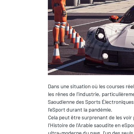
WRC
Dans une situation où les courses réel
les rênes de l'industrie, particulière
Saoudienne des Sports Électroniques et
WEC
l'eSport durant la pandémie.
Cela peut être surprenant de les vo
l'Histoire de l'Arabie saoudite en eSp
ultra-moderne du pays, l'un des seuls 