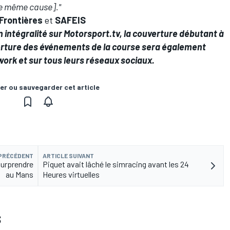
une même cause]."
Frontières
et
SAFEIS
n intégralité sur
Motorsport.tv
, la couverture débutant à
erture des événements de la course sera également
work et sur tous leurs réseaux sociaux.
er ou sauvegarder cet article
 PRÉCÉDENT
ARTICLE SUIVANT
surprendre
Piquet avait lâché le simracing avant les 24
au Mans
Heures virtuelles
S