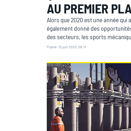
AU PREMIER PLA
Alors que 2020 est une année qui a
également donné des opportunités 
des secteurs, les sports mécanique
MOTOGP
Publié:
13 juin 2020, 08:17