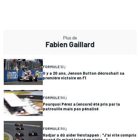
Plus de
Fabien Gaillard
FORMULE 1
2 j
Il y a 20 ans, Jenson Button décrochait sa
première victoire en F1
FORMULE 1
10 j
Pourquoi Pérez a (encore) été pris par la
patrouille mais pas pénalisé
FORMULE 1
10 j
Hadjar a dû aider Verstappen : "J'ai vite compris
quand ils m'ont laissé en piste..."