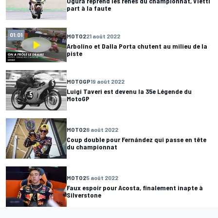
Ogura reprend les rênes du championnat, Vietti
part à la faute
01:01
MOTO2
21 août 2022
Arbolino et Dalla Porta chutent au milieu de la
piste
MOTOGP
19 août 2022
Luigi Taveri est devenu la 35e Légende du
MotoGP
MOTO2
8 août 2022
Coup double pour Fernández qui passe en tête
du championnat
MOTO2
5 août 2022
Faux espoir pour Acosta, finalement inapte à
Silverstone