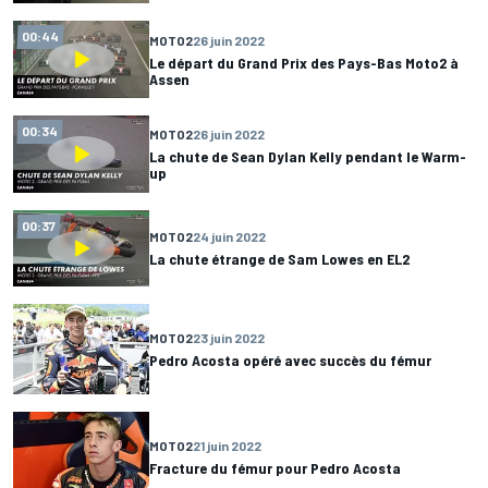
00:44
MOTO2
26 juin 2022
Le départ du Grand Prix des Pays-Bas Moto2 à
Assen
00:34
MOTO2
26 juin 2022
La chute de Sean Dylan Kelly pendant le Warm-
up
00:37
MOTO2
24 juin 2022
La chute étrange de Sam Lowes en EL2
MOTO2
23 juin 2022
Pedro Acosta opéré avec succès du fémur
MOTO2
21 juin 2022
Fracture du fémur pour Pedro Acosta