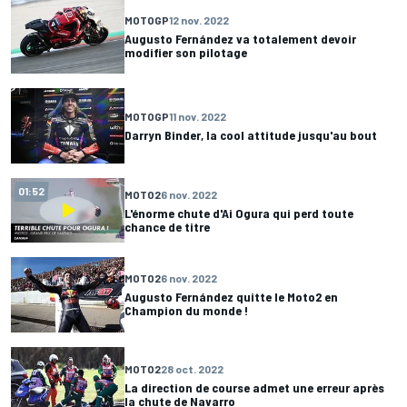
MOTOGP
12 nov. 2022
Augusto Fernández va totalement devoir
modifier son pilotage
MOTOGP
11 nov. 2022
Darryn Binder, la cool attitude jusqu'au bout
01:52
MOTO2
6 nov. 2022
L'énorme chute d'Ai Ogura qui perd toute
chance de titre
MOTO2
6 nov. 2022
Augusto Fernández quitte le Moto2 en
Champion du monde !
MOTO2
28 oct. 2022
La direction de course admet une erreur après
la chute de Navarro