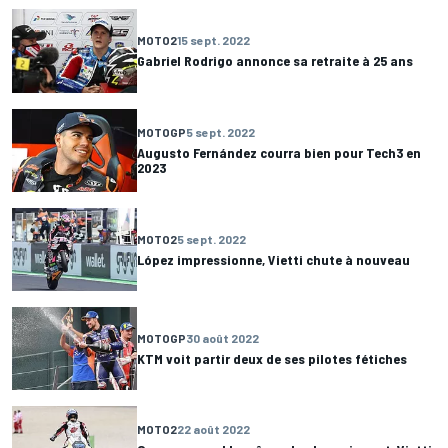
MOTO2
15 sept. 2022
Gabriel Rodrigo annonce sa retraite à 25 ans
MOTOGP
5 sept. 2022
Augusto Fernández courra bien pour Tech3 en
2023
MOTO2
5 sept. 2022
López impressionne, Vietti chute à nouveau
MOTOGP
30 août 2022
KTM voit partir deux de ses pilotes fétiches
MOTO2
22 août 2022