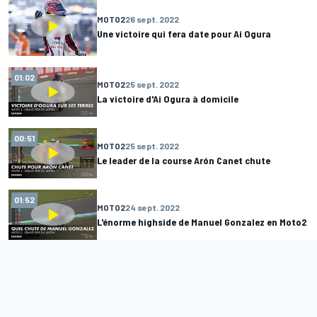
MOTO2
26 sept. 2022
Une victoire qui fera date pour Ai Ogura
01:02
MOTO2
25 sept. 2022
La victoire d'Ai Ogura à domicile
00:51
MOTO2
25 sept. 2022
Le leader de la course Arón Canet chute
01:52
MOTO2
24 sept. 2022
L'énorme highside de Manuel Gonzalez en Moto2