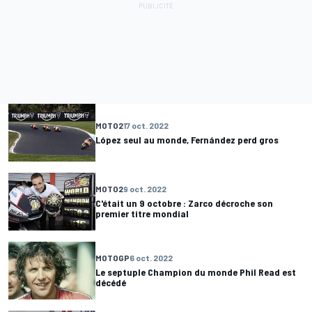
MOTO2
17 oct. 2022
López seul au monde, Fernández perd gros
MOTO2
9 oct. 2022
C'était un 9 octobre : Zarco décroche son
premier titre mondial
MOTOGP
6 oct. 2022
Le septuple Champion du monde Phil Read est
décédé