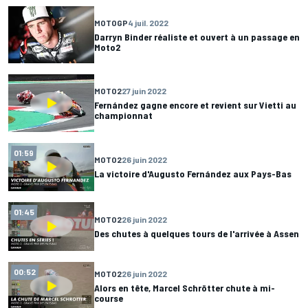
MOTOGP
4 juil. 2022
Darryn Binder réaliste et ouvert à un passage en
Moto2
MOTO2
27 juin 2022
Fernández gagne encore et revient sur Vietti au
championnat
01:59
MOTO2
26 juin 2022
La victoire d'Augusto Fernández aux Pays-Bas
01:45
MOTO2
26 juin 2022
Des chutes à quelques tours de l'arrivée à Assen
00:52
MOTO2
26 juin 2022
Alors en tête, Marcel Schrötter chute à mi-
course