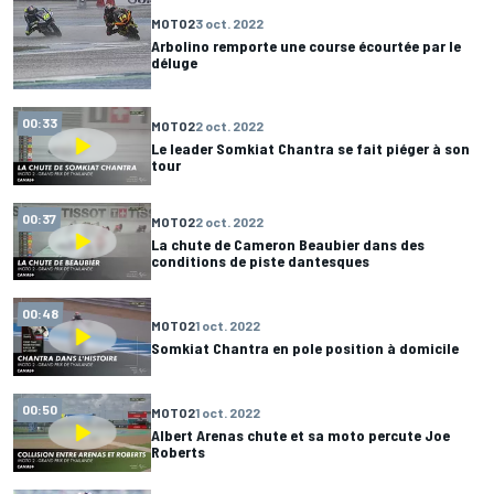
MOTO2
3 oct. 2022
Arbolino remporte une course écourtée par le
déluge
00:33
MOTO2
2 oct. 2022
Le leader Somkiat Chantra se fait piéger à son
tour
00:37
MOTO2
2 oct. 2022
La chute de Cameron Beaubier dans des
conditions de piste dantesques
00:48
MOTO2
1 oct. 2022
Somkiat Chantra en pole position à domicile
00:50
MOTO2
1 oct. 2022
Albert Arenas chute et sa moto percute Joe
Roberts