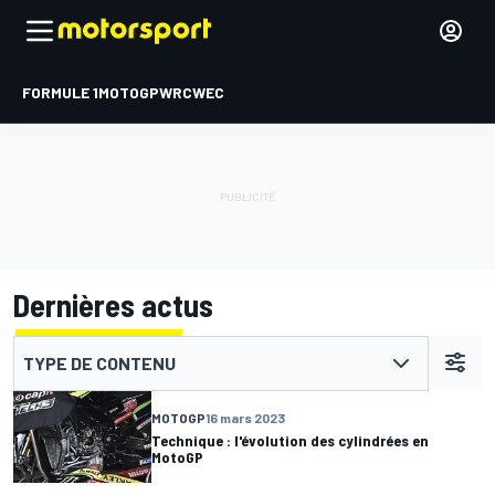
FORMULE 1
MOTOGP
WRC
WEC
Dernières actus
TYPE DE CONTENU
MOTOGP
16 mars 2023
Technique : l'évolution des cylindrées en
MotoGP