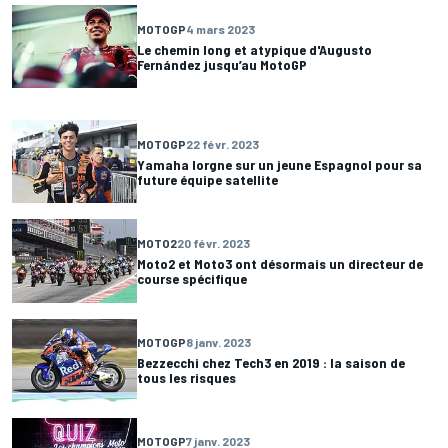
MOTOGP
4 mars 2023
Le chemin long et atypique d'Augusto
Fernández jusqu’au MotoGP
MOTOGP
22 févr. 2023
Yamaha lorgne sur un jeune Espagnol pour sa
future équipe satellite
MOTO2
20 févr. 2023
Moto2 et Moto3 ont désormais un directeur de
course spécifique
MOTOGP
8 janv. 2023
Bezzecchi chez Tech3 en 2019 : la saison de
tous les risques
MOTOGP
7 janv. 2023