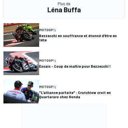
Plus de
Léna Buffa
MOTOGP
1 j
Bezzecchi en souffrance et étonné d'être en
tête
MOTOGP
1 j
Essais - Coup de maître pour Bezzecchi !
MOTOGP
1 j
"L'alliance parfaite" : Crutchlow croit en
Quartararo chez Honda