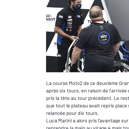
WRC
La course Moto2 de ce deuxième Gran
après six tours, en raison de l'arrivée 
pris la tête au tour précédent. Le res
WEC
que tout le plateau avait repris place s
relancée pour dix tours.
Luca Marini
a alors pris l’avantage sur
reprendre la main au virage 4 mais tou