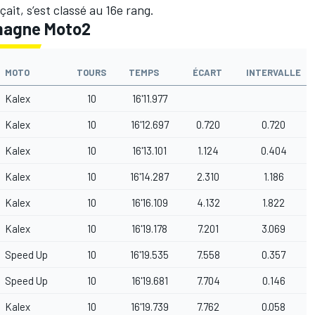
çait, s’est classé au 16e rang.
magne Moto2
MOTO
TOURS
TEMPS
ÉCART
INTERVALLE
Kalex
10
16'11.977
Kalex
10
16'12.697
0.720
0.720
Kalex
10
16'13.101
1.124
0.404
Kalex
10
16'14.287
2.310
1.186
Kalex
10
16'16.109
4.132
1.822
Kalex
10
16'19.178
7.201
3.069
Speed Up
10
16'19.535
7.558
0.357
Speed Up
10
16'19.681
7.704
0.146
Kalex
10
16'19.739
7.762
0.058