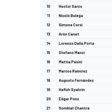
10
Hector Garzo
11
Nicolò Bulega
12
Simone Corsi
13
Arón Canet
14
Lorenzo Dalla Porta
15
Stefano Manzi
16
Mattia Pasini
17
Marcos Ramírez
18
Augusto Fernández
19
Hafizh Syahrin
20
Edgar Pons
21
Somkiat Chantra