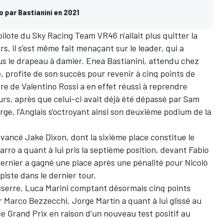
o par Bastianini en 2021
 pilote du Sky Racing Team VR46 n'allait plus quitter la
s, il s’est même fait menaçant sur le leader, qui a
us le drapeau à damier. Enea Bastianini, attendu chez
, profite de son succès pour revenir à cinq points de
re de Valentino Rossi a en effet réussi à reprendre
urs, après que celui-ci avait déjà été dépassé par Sam
e, l'Anglais s'octroyant ainsi son deuxième podium de la
vancé Jake Dixon, dont la sixième place constitue le
rro a quant à lui pris la septième position, devant Fabio
ernier a gagné une place après une pénalité pour Nicolò
 piste dans le dernier tour.
resserre, Luca Marini comptant désormais cinq points
r Marco Bezzecchi. Jorge Martín a quant à lui glissé au
ce Grand Prix
en raison d’un nouveau test positif au