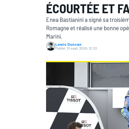
ÉCOURTÉE ET F
Enea Bastianini a signé sa troisièm
Romagne et réalisé une bonne opé
Marini.
Lewis Duncan
MOTOGP
Publié:
21 sept. 2020, 12:22