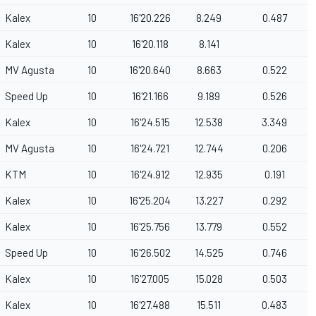
Kalex
10
16'20.226
8.249
0.487
Kalex
10
16'20.118
8.141
MV Agusta
10
16'20.640
8.663
0.522
Speed Up
10
16'21.166
9.189
0.526
Kalex
10
16'24.515
12.538
3.349
MV Agusta
10
16'24.721
12.744
0.206
KTM
10
16'24.912
12.935
0.191
Kalex
10
16'25.204
13.227
0.292
Kalex
10
16'25.756
13.779
0.552
Speed Up
10
16'26.502
14.525
0.746
Kalex
10
16'27.005
15.028
0.503
Kalex
10
16'27.488
15.511
0.483