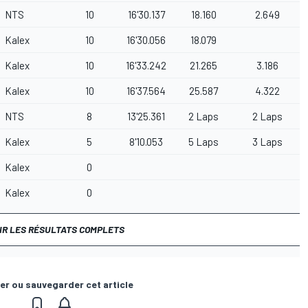
NTS
10
16'30.137
18.160
2.649
Kalex
10
16'30.056
18.079
Kalex
10
16'33.242
21.265
3.186
Kalex
10
16'37.564
25.587
4.322
NTS
8
13'25.361
2 Laps
2 Laps
Kalex
5
8'10.053
5 Laps
3 Laps
Kalex
0
Kalex
0
IR LES RÉSULTATS COMPLETS
er ou sauvegarder cet article