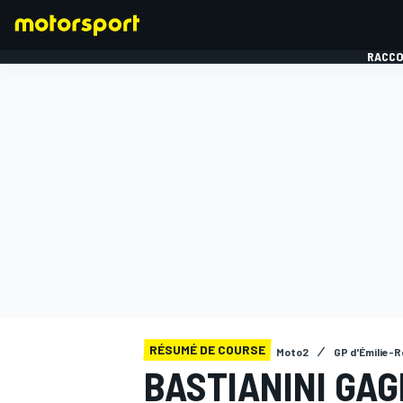
RACCO
FORMULE 1
RÉSUMÉ DE COURSE
Moto2
GP d'Émilie-
BASTIANINI GA