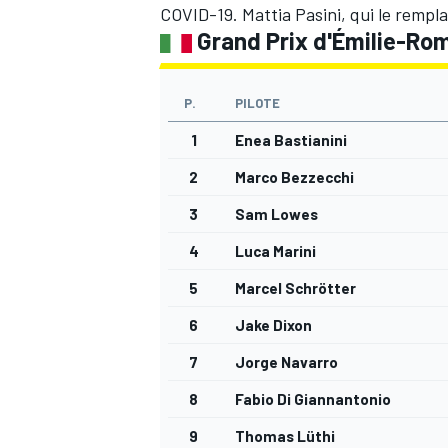
COVID-19
. Mattia Pasini, qui le rempla
Grand Prix d'
Émilie-Ro
P.
PILOTE
AUTRES CHAMPIONNATS
1
Enea Bastianini
2
Marco Bezzecchi
3
Sam Lowes
4
Luca Marini
5
Marcel Schrötter
6
Jake Dixon
7
Jorge Navarro
8
Fabio Di Giannantonio
9
Thomas Lüthi