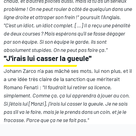
chaud, et d'autres pilotes aussi, mais là tu as un sérieux
problème ! On ne peut rouler à côté de quelqu'un dans une
ligne droite et attraper son frein !"
poursuit l'Anglais.
"C'est un idiot, un idiot complet. […] Il a reçu une pénalité
de deux courses ? Mais espérons qu'il se fasse dégager
par son équipe. Si son équipe le garde, ils sont
absolument stupides. On ne peut pas faire ça."
"J'irais lui casser la gueule"
Johann Zarco n'a pas mâché ses mots, lui non plus, et il
a une idée très claire de la sanction que mériterait
Romano Fenati :
"Il faudrait lui retirer sa licence,
simplement. Comme ça, ça lui apprendra à jouer au con.
Si j'étais lui [Manzi], j'irais lui casser la gueule. Je ne sais
pas s'il va le faire, mais je le prends dans un coin, et je le
fracasse. Parce que ça ne se fait pas."