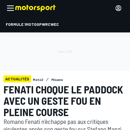
FORMULE 1
MOTOGP
WRC
WEC
ACTUALITÉS
Moto2
Misano
FENATI CHOQUE LE PADDOCK
AVEC UN GESTE FOU EN
PLEINE COURSE
Romano Fenati n'échappe pas aux critiques
virulentes après son geste fou sur Stefano Manzi