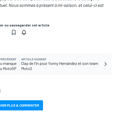
uel. Nous sommes à présent à mi-saison, et celui-ci est
er ou sauvegarder cet article
 PRÉCÉDENT
ARTICLE SUIVANT
au manque
Clap de fin pour Yonny Hernández et son team
 du MotoGP
Moto2
S
VOIR PLUS & COMMENTER