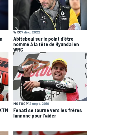
WRC
7 déc. 2022
en
Abiteboul sur le point d'être
nommé à la tête de Hyundai en
WRC
MOTOGP
12 sept. 2019
 KTM
Fenati se tourne vers les frères
Iannone pour l'aider