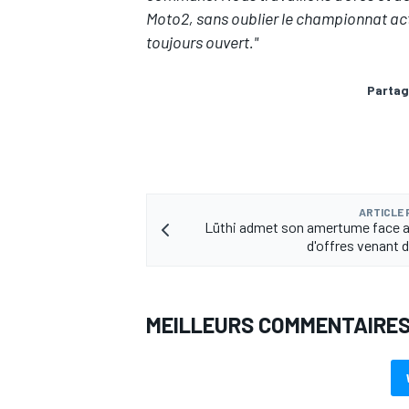
Moto2, sans oublier le championnat act
toujours ouvert."
Partag
AUTRES CHAMPIONNATS
ARTICLE
Lüthi admet son amertume face 
d'offres venant
MEILLEURS COMMENTAIRE