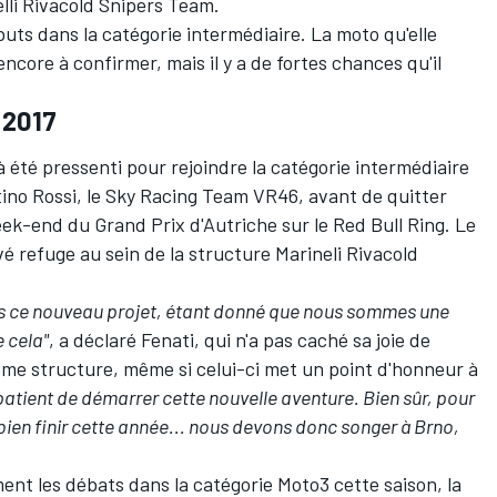
elli Rivacold Snipers Team.
uts dans la catégorie intermédiaire. La moto qu'elle
 encore à confirmer, mais il y a de fortes chances qu'il
 2017
jà été pressenti pour rejoindre la catégorie intermédiaire
ino Rossi
, le Sky Racing Team VR46, avant de quitter
eek-end du Grand Prix d'Autriche sur le Red Bull Ring. Le
uvé refuge au sein de la structure Marineli Rivacold
s ce nouveau projet, étant donné que nous sommes une
e cela"
, a déclaré Fenati, qui n'a pas caché sa joie de
ême structure, même si celui-ci met un point d'honneur à
patient de démarrer cette nouvelle aventure. Bien sûr, pour
bien finir cette année... nous devons donc songer à Brno,
nt les débats dans la catégorie Moto3 cette saison, la