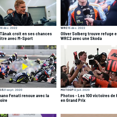
16 déc. 2022
WRC
15 déc. 2022
 Tänak croit en ses chances
Oliver Solberg trouve refuge 
titre avec M-Sport
WRC2 avec une Skoda
O3
21 sept. 2020
MOTOGP
12 juil. 2020
ano Fenati renoue avec la
Photos - Les 100 victoires de
oire
en Grand Prix