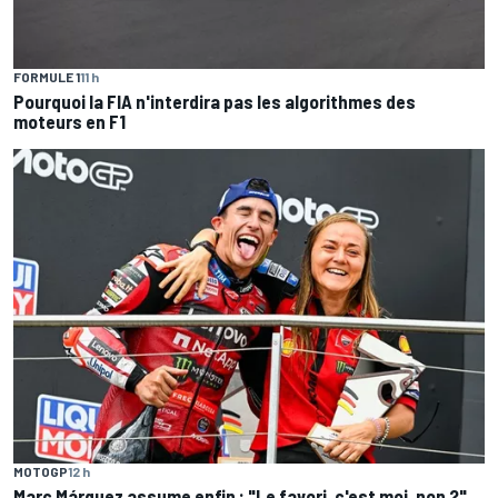
FORMULE 1
11 h
Pourquoi la FIA n'interdira pas les algorithmes des
moteurs en F1
MOTOGP
12 h
Marc Márquez assume enfin : "Le favori, c'est moi, non ?"