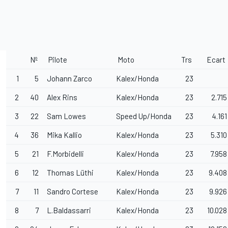
Nº
Pilote
Moto
Trs
Ecart
1
5
Johann Zarco
Kalex/Honda
23
2
40
Alex Rins
Kalex/Honda
23
2.715
3
22
Sam Lowes
Speed Up/Honda
23
4.161
4
36
Mika Kallio
Kalex/Honda
23
5.310
5
21
F.Morbidelli
Kalex/Honda
23
7.958
6
12
Thomas Lüthi
Kalex/Honda
23
9.408
7
11
Sandro Cortese
Kalex/Honda
23
9.926
8
7
L.Baldassarri
Kalex/Honda
23
10.028