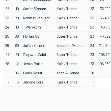
22
19
Xavier Simeon
Kalex/Honda
23
35.988
23
70
Robin Mulhauser
Kalex/Honda
23
36.457
24
10
T.Warokorn
Kalex/Honda
23
46.710
25
66
Florian Alt
Suter/Honda
23
47.522
26
60
Julián Simón
Speed Up/Honda
23
1'02.910
27
51
Zaqhwan Zaidi
Suter/Honda
23
1'06.741
28
2
Jesko Raffin
Kalex/Honda
23
1'06.839
-
96
Louis Rossi
Tech 3/Honda
18
-
3
Simone Corsi
Kalex/Honda
1