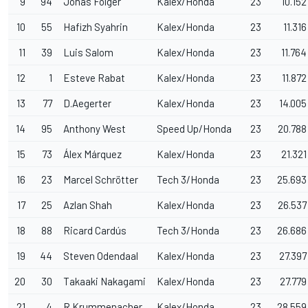
9
94
Jonas Folger
Kalex/Honda
23
10.152
10
55
Hafizh Syahrin
Kalex/Honda
23
11.316
11
39
Luis Salom
Kalex/Honda
23
11.764
12
1
Esteve Rabat
Kalex/Honda
23
11.872
13
77
D.Aegerter
Kalex/Honda
23
14.005
14
95
Anthony West
Speed Up/Honda
23
20.788
15
73
Álex Márquez
Kalex/Honda
23
21.321
16
23
Marcel Schrötter
Tech 3/Honda
23
25.693
17
25
Azlan Shah
Kalex/Honda
23
26.537
18
88
Ricard Cardús
Tech 3/Honda
23
26.686
19
44
Steven Odendaal
Kalex/Honda
23
27.397
20
30
Takaaki Nakagami
Kalex/Honda
23
27.779
21
4
R.Krummenacher
Kalex/Honda
23
28.559