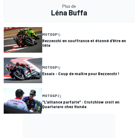
Plus de
Léna Buffa
MOTOGP
1 j
Bezzecchi en souffrance et étonné d'être en
tête
MOTOGP
1 j
Essais - Coup de maître pour Bezzecchi !
MOTOGP
2 j
"L'alliance parfaite" : Crutchlow croit en
Quartararo chez Honda