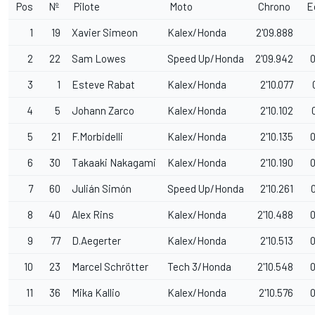
Pos
Nº
Pilote
Moto
Chrono
E
1
19
Xavier Simeon
Kalex/Honda
2'09.888
2
22
Sam Lowes
Speed Up/Honda
2'09.942
0
3
1
Esteve Rabat
Kalex/Honda
2'10.077
4
5
Johann Zarco
Kalex/Honda
2'10.102
5
21
F.Morbidelli
Kalex/Honda
2'10.135
0
6
30
Takaaki Nakagami
Kalex/Honda
2'10.190
0
7
60
Julián Simón
Speed Up/Honda
2'10.261
8
40
Alex Rins
Kalex/Honda
2'10.488
0
9
77
D.Aegerter
Kalex/Honda
2'10.513
0
10
23
Marcel Schrötter
Tech 3/Honda
2'10.548
0
11
36
Mika Kallio
Kalex/Honda
2'10.576
0