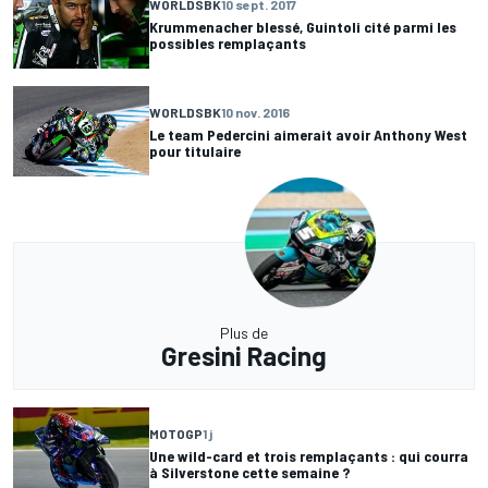
WORLDSBK
10 sept. 2017
Krummenacher blessé, Guintoli cité parmi les
possibles remplaçants
WORLDSBK
10 nov. 2016
Le team Pedercini aimerait avoir Anthony West
pour titulaire
Plus de
Gresini Racing
MOTOGP
1 j
Une wild-card et trois remplaçants : qui courra
à Silverstone cette semaine ?