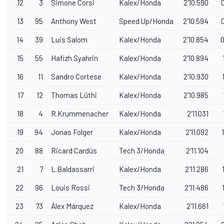
12
3
Simone Corsi
Kalex/Honda
2'10.590
13
95
Anthony West
Speed Up/Honda
2'10.594
14
39
Luis Salom
Kalex/Honda
2'10.854
0
15
55
Hafizh Syahrin
Kalex/Honda
2'10.894
16
11
Sandro Cortese
Kalex/Honda
2'10.930
17
12
Thomas Lüthi
Kalex/Honda
2'10.985
18
4
R.Krummenacher
Kalex/Honda
2'11.031
19
94
Jonas Folger
Kalex/Honda
2'11.092
20
88
Ricard Cardús
Tech 3/Honda
2'11.104
21
7
L.Baldassarri
Kalex/Honda
2'11.286
22
96
Louis Rossi
Tech 3/Honda
2'11.486
23
73
Álex Márquez
Kalex/Honda
2'11.661