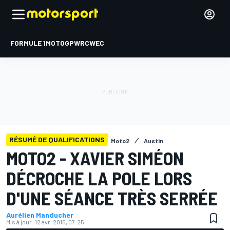
FORMULE 1
MOTOGP
WRC
WEC
RÉSUMÉ DE QUALIFICATIONS
Moto2
Austin
MOTO2 - XAVIER SIMÉON
DÉCROCHE LA POLE LORS
D'UNE SÉANCE TRÈS SERRÉE
Aurélien Manducher
Mis à jour:
12 avr. 2015, 07:25