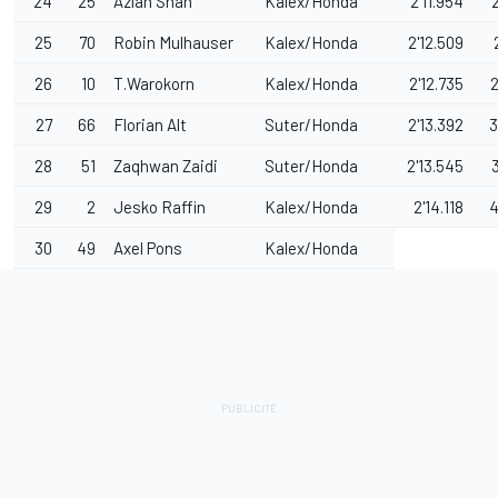
24
25
Azlan Shah
Kalex/Honda
2'11.954
25
70
Robin Mulhauser
Kalex/Honda
2'12.509
26
10
T.Warokorn
Kalex/Honda
2'12.735
2
27
66
Florian Alt
Suter/Honda
2'13.392
3
28
51
Zaqhwan Zaidi
Suter/Honda
2'13.545
29
2
Jesko Raffin
Kalex/Honda
2'14.118
4
30
49
Axel Pons
Kalex/Honda