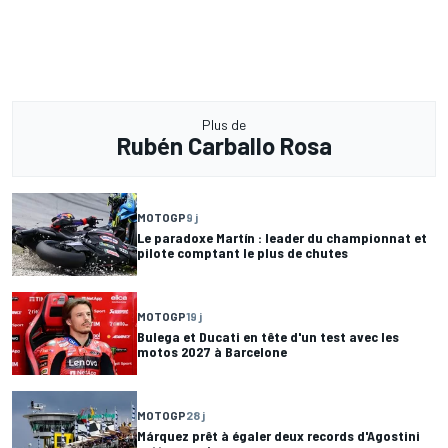
Plus de
Rubén Carballo Rosa
MOTOGP
9 j
Le paradoxe Martín : leader du championnat et
pilote comptant le plus de chutes
MOTOGP
19 j
Bulega et Ducati en tête d'un test avec les
motos 2027 à Barcelone
MOTOGP
28 j
Márquez prêt à égaler deux records d'Agostini