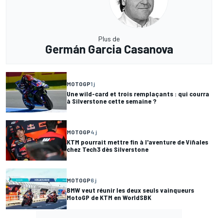
Plus de
Germán Garcia Casanova
MOTOGP
1 j
Une wild-card et trois remplaçants : qui courra
à Silverstone cette semaine ?
MOTOGP
4 j
KTM pourrait mettre fin à l'aventure de Viñales
chez Tech3 dès Silverstone
MOTOGP
6 j
BMW veut réunir les deux seuls vainqueurs
MotoGP de KTM en WorldSBK