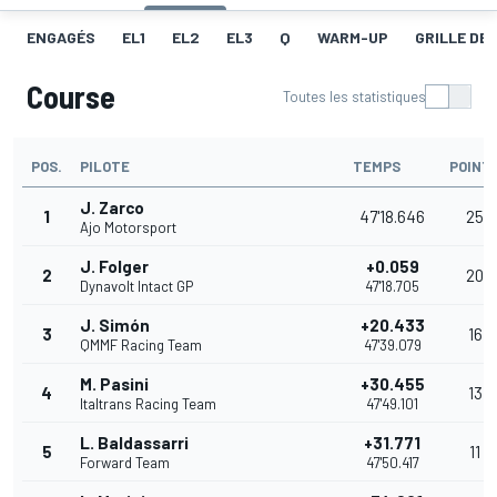
ENGAGÉS
EL1
EL2
EL3
Q
WARM-UP
GRILLE DE
Course
Toutes les statistiques
POS.
PILOTE
TEMPS
POINT
J. Zarco
1
47'18.646
25
Ajo Motorsport
J. Folger
+0.059
2
20
Dynavolt Intact GP
47'18.705
J. Simón
+20.433
3
16
QMMF Racing Team
47'39.079
M. Pasini
+30.455
4
13
Italtrans Racing Team
47'49.101
L. Baldassarri
+31.771
5
11
Forward Team
47'50.417