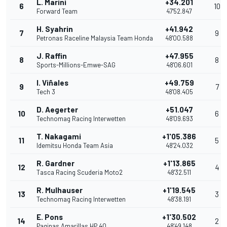
L. Marini
+34.201
6
10
Forward Team
47'52.847
H. Syahrin
+41.942
7
9
Petronas Raceline Malaysia Team Honda
48'00.588
J. Raffin
+47.955
8
8
Sports-Millions-Emwe-SAG
48'06.601
I. Viñales
+49.759
9
7
Tech 3
48'08.405
D. Aegerter
+51.047
10
6
Technomag Racing Interwetten
48'09.693
T. Nakagami
+1'05.386
11
5
Idemitsu Honda Team Asia
48'24.032
R. Gardner
+1'13.865
12
4
Tasca Racing Scuderia Moto2
48'32.511
R. Mulhauser
+1'19.545
13
3
Technomag Racing Interwetten
48'38.191
E. Pons
+1'30.502
14
2
Paginas Amarillas HP 40
48'49.148