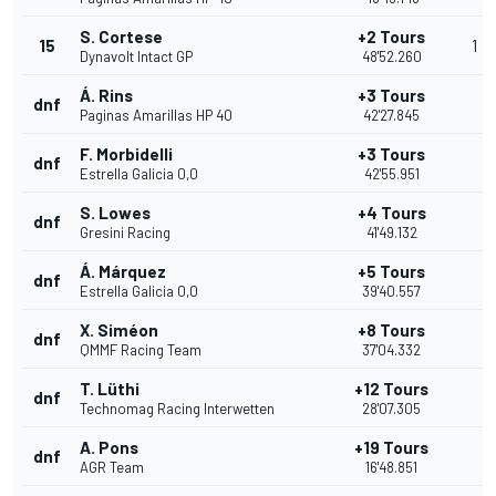
S. Cortese
+2 Tours
15
1
Dynavolt Intact GP
48'52.260
Á. Rins
+3 Tours
dnf
Paginas Amarillas HP 40
42'27.845
F. Morbidelli
+3 Tours
dnf
Estrella Galicia 0,0
42'55.951
S. Lowes
+4 Tours
dnf
Gresini Racing
41'49.132
Á. Márquez
+5 Tours
dnf
Estrella Galicia 0,0
39'40.557
X. Siméon
+8 Tours
dnf
QMMF Racing Team
37'04.332
T. Lüthi
+12 Tours
dnf
Technomag Racing Interwetten
28'07.305
A. Pons
+19 Tours
dnf
AGR Team
16'48.851