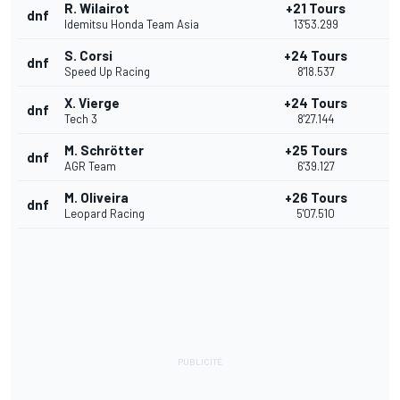
R. Wilairot
+21 Tours
dnf
Idemitsu Honda Team Asia
13'53.299
S. Corsi
+24 Tours
dnf
Speed Up Racing
8'18.537
X. Vierge
+24 Tours
dnf
Tech 3
8'27.144
M. Schrötter
+25 Tours
dnf
AGR Team
6'39.127
M. Oliveira
+26 Tours
dnf
Leopard Racing
5'07.510