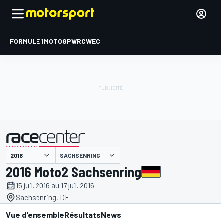
FORMULE 1
MOTOGP
WRC
WEC
SACHSENRING
présenté par
2016 Moto2 Sachsenring
15 juil. 2016 au 17 juil. 2016
Sachsenring, DE
Vue d'ensemble
Résultats
News