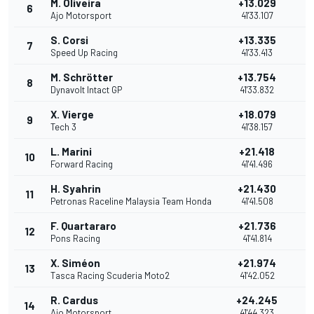
M. Oliveira
+13.029
6
Ajo Motorsport
41'33.107
S. Corsi
+13.335
7
Speed Up Racing
41'33.413
M. Schrötter
+13.754
8
Dynavolt Intact GP
41'33.832
X. Vierge
+18.079
9
Tech 3
41'38.157
L. Marini
+21.418
10
Forward Racing
41'41.496
H. Syahrin
+21.430
11
Petronas Raceline Malaysia Team Honda
41'41.508
F. Quartararo
+21.736
12
Pons Racing
41'41.814
X. Siméon
+21.974
13
Tasca Racing Scuderia Moto2
41'42.052
R. Cardus
+24.245
14
Ajo Motorsport
41'44.323