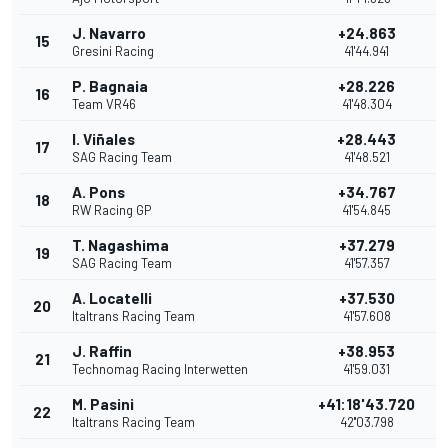
J. Navarro
+24.863
15
Gresini Racing
41'44.941
P. Bagnaia
+28.226
16
Team VR46
41'48.304
I. Viñales
+28.443
17
SAG Racing Team
41'48.521
A. Pons
+34.767
18
RW Racing GP
41'54.845
T. Nagashima
+37.279
19
SAG Racing Team
41'57.357
A. Locatelli
+37.530
20
Italtrans Racing Team
41'57.608
J. Raffin
+38.953
21
Technomag Racing Interwetten
41'59.031
M. Pasini
+41:18'43.720
22
Italtrans Racing Team
42''03.798