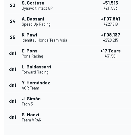
S. Cortese
+51.515
23
Dynavolt Intact GP
42'11.593
A. Bassani
+1'07.841
24
Speed Up Racing
42'27.919
K. Pawi
+1'08.137
25
Idemitsu Honda Team Asia
42'28.215
E. Pons
+17 Tours
dnf
Pons Racing
4'31.581
L. Baldassarri
dnf
Forward Racing
Y. Hernández
dnf
AGR Team
J. Simón
dnf
Tech 3
S. Manzi
dnf
Team VR46