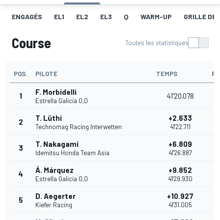
ENGAGÉS
EL1
EL2
EL3
Q
WARM-UP
GRILLE DE
Course
Toutes les statistiques
POS.
PILOTE
TEMPS
PO
F. Morbidelli
1
41'20.078
Estrella Galicia 0,0
T. Lüthi
+2.633
2
Technomag Racing Interwetten
41'22.711
T. Nakagami
+6.809
3
Idemitsu Honda Team Asia
41'26.887
Á. Márquez
+9.852
4
Estrella Galicia 0,0
41'29.930
D. Aegerter
+10.927
5
Kiefer Racing
41'31.005