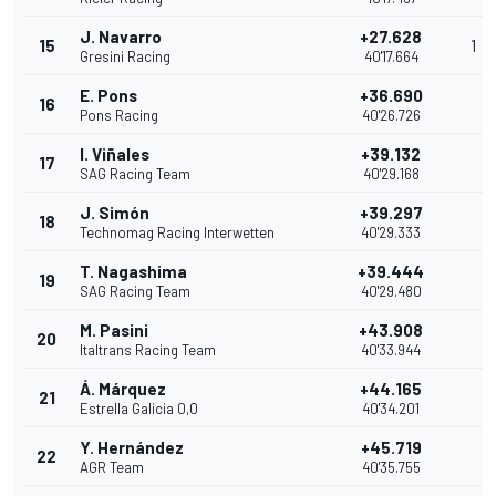
J. Navarro
+27.628
15
1
Gresini Racing
40'17.664
E. Pons
+36.690
16
Pons Racing
40'26.726
I. Viñales
+39.132
17
SAG Racing Team
40'29.168
J. Simón
+39.297
18
Technomag Racing Interwetten
40'29.333
T. Nagashima
+39.444
19
SAG Racing Team
40'29.480
M. Pasini
+43.908
20
Italtrans Racing Team
40'33.944
Á. Márquez
+44.165
21
Estrella Galicia 0,0
40'34.201
Y. Hernández
+45.719
22
AGR Team
40'35.755