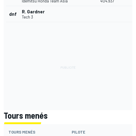
Idemitsu Honda Team Asia
4'04.937
R. Gardner
dnf
Tech 3
Tours menés
TOURS MENÉS
PILOTE