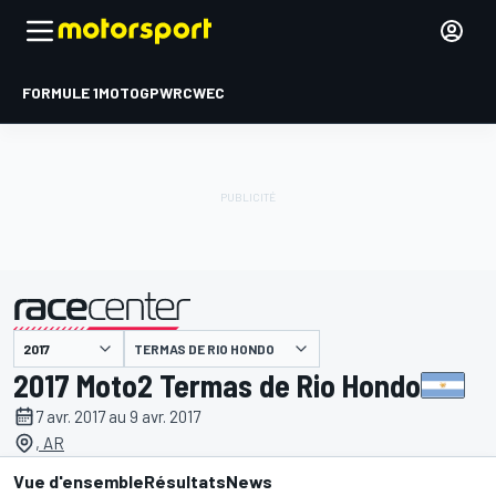
FORMULE 1
MOTOGP
WRC
WEC
TERMAS DE RIO HONDO
présenté par
2017 Moto2 Termas de Rio Hondo
7 avr. 2017 au 9 avr. 2017
, AR
Vue d'ensemble
Résultats
News