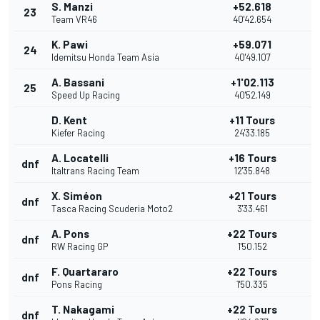
S. Manzi
+52.618
23
Team VR46
40'42.654
K. Pawi
+59.071
24
Idemitsu Honda Team Asia
40'49.107
A. Bassani
+1'02.113
25
Speed Up Racing
40'52.149
D. Kent
+11 Tours
Kiefer Racing
24'33.185
A. Locatelli
+16 Tours
dnf
Italtrans Racing Team
12'35.848
X. Siméon
+21 Tours
dnf
Tasca Racing Scuderia Moto2
3'33.461
A. Pons
+22 Tours
dnf
RW Racing GP
1'50.152
F. Quartararo
+22 Tours
dnf
Pons Racing
1'50.335
T. Nakagami
+22 Tours
dnf