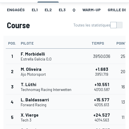
ENGAGÉS
EL1
EL2
EL3
Q
WARM-UP
GRILLE DE
Course
Toutes les statistiques
POS.
PILOTE
TEMPS
POINT
F. Morbidelli
1
39'50.036
25
Estrella Galicia 0,0
M. Oliveira
+1.683
2
20
Ajo Motorsport
39'51.719
T. Lüthi
+10.551
3
16
Technomag Racing Interwetten
40'00.587
L. Baldassarri
+15.577
4
13
Forward Racing
40'05.613
X. Vierge
+24.527
5
11
Tech 3
40'14.563