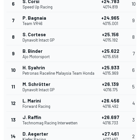
S. Corsi
+24.783
6
10
Speed Up Racing
40'14.819
P. Bagnaia
+24.965
7
9
Team VR46
40'15.001
S. Cortese
+25.156
8
8
Dynavolt Intact GP
40'15.192
B. Binder
+25.622
9
7
Ajo Motorsport
40'15.658
H. Syahrin
+25.933
10
6
Petronas Raceline Malaysia Team Honda
40'15.969
M. Schrötter
+26.139
11
5
Dynavolt Intact GP
40'16.175
L. Marini
+26.456
12
4
Forward Racing
40'16.492
J. Raffin
+26.697
13
3
Technomag Racing Interwetten
40'16.733
D. Aegerter
+27.461
14
2
Kiefer Racing
40'17.497