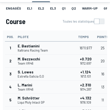
ENGAGÉS
EL1
EL2
EL3
Q1
Q2
WARM-UP
GRI
Course
Toutes les statistiques
POS.
PILOTE
TEMPS
POINTS
E. Bastianini
1
16'11.977
25
Italtrans Racing Team
M. Bezzecchi
+0.720
2
20
Team VR46
16'12.697
S. Lowes
+1.124
3
16
Estrella Galicia 0,0
16'13.101
L. Marini
+2.310
4
13
Team VR46
16'14.287
M. Schrötter
+4.132
5
11
Liqui Moly Intact GP
16'16.109