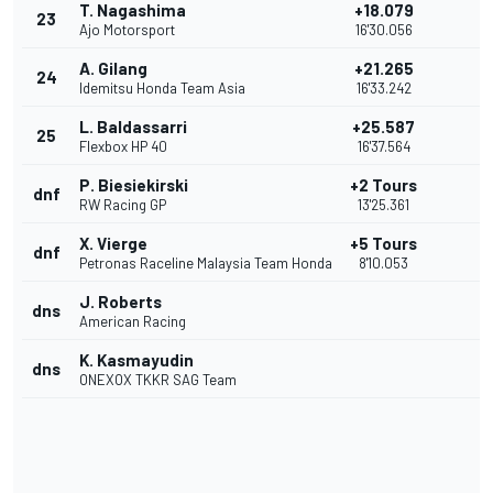
T. Nagashima
+18.079
23
Ajo Motorsport
16'30.056
A. Gilang
+21.265
24
Idemitsu Honda Team Asia
16'33.242
L. Baldassarri
+25.587
25
Flexbox HP 40
16'37.564
P. Biesiekirski
+2 Tours
dnf
RW Racing GP
13'25.361
X. Vierge
+5 Tours
dnf
Petronas Raceline Malaysia Team Honda
8'10.053
J. Roberts
dns
American Racing
K. Kasmayudin
dns
ONEXOX TKKR SAG Team