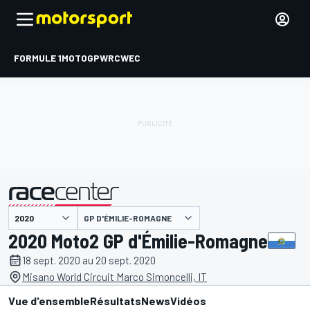
FORMULE 1
MOTOGP
WRC
WEC
GP D'ÉMILIE-ROMAGNE
présenté par
2020 Moto2 GP d'Émilie-Romagne
18 sept. 2020 au 20 sept. 2020
Misano World Circuit Marco Simoncelli, IT
Vue d'ensemble
Résultats
News
Vidéos