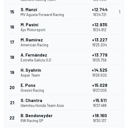
S. Manzi
+12.744
15
1
MV Agusta Forward Racing
16'24.721
M. Pasini
+12.935
16
Ajo Motorsport
16'24.912
M. Ramírez
+13.227
17
American Racing
16'25.204
A. Fernández
+13.779
18
Estrella Galicia 0,0
16'25.756
H. Syahrin
+14.525
19
Aspar Team
16'26.502
E. Pons
+15.028
20
Gresini Racing
16'27.005
S. Chantra
+15.511
21
Idemitsu Honda Team Asia
16'27.488
B. Bendsneyder
+18.160
22
RW Racing GP
16'30.137