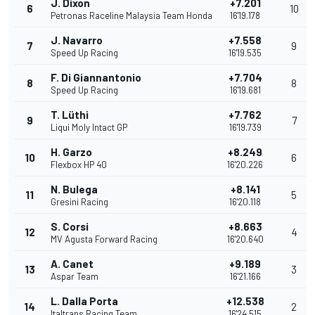
J. Dixon
+7.201
6
10
Petronas Raceline Malaysia Team Honda
16'19.178
J. Navarro
+7.558
7
9
Speed Up Racing
16'19.535
F. Di Giannantonio
+7.704
8
8
Speed Up Racing
16'19.681
T. Lüthi
+7.762
9
7
Liqui Moly Intact GP
16'19.739
H. Garzo
+8.249
10
6
Flexbox HP 40
16'20.226
N. Bulega
+8.141
11
5
Gresini Racing
16'20.118
S. Corsi
+8.663
12
4
MV Agusta Forward Racing
16'20.640
A. Canet
+9.189
13
3
Aspar Team
16'21.166
L. Dalla Porta
+12.538
14
2
Italtrans Racing Team
16'24.515