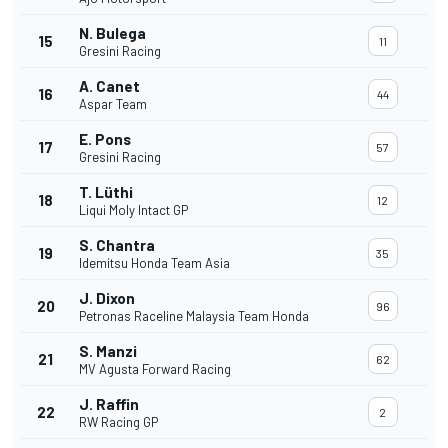
N. Bulega
15
11
Gresini Racing
A. Canet
16
44
Aspar Team
E. Pons
17
57
Gresini Racing
T. Lüthi
18
12
Liqui Moly Intact GP
S. Chantra
19
35
Idemitsu Honda Team Asia
J. Dixon
20
96
Petronas Raceline Malaysia Team Honda
S. Manzi
21
62
MV Agusta Forward Racing
J. Raffin
22
2
RW Racing GP