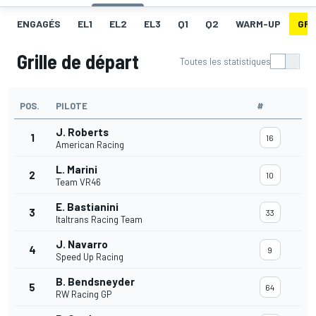
ENGAGÉS
EL1
EL2
EL3
Q1
Q2
WARM-UP
GRI
Grille de départ
Toutes les statistiques
POS.
PILOTE
#
J. Roberts
1
16
American Racing
L. Marini
2
10
Team VR46
E. Bastianini
3
33
Italtrans Racing Team
J. Navarro
4
9
Speed Up Racing
B. Bendsneyder
5
64
RW Racing GP