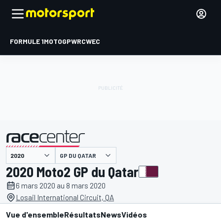
FORMULE 1
MOTOGP
WRC
WEC
GP DU QATAR
présenté par
2020 Moto2 GP du Qatar
6 mars 2020 au 8 mars 2020
Losail International Circuit, QA
Vue d'ensemble
Résultats
News
Vidéos