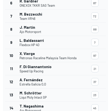
R. Gardner
6
87
ONEXOX TKKR SAG Team
M. Bezzecchi
7
72
Team VR46
J. Martín
8
88
Ajo Motorsport
L. Baldassarri
9
7
Flexbox HP 40
X. Vierge
10
97
Petronas Raceline Malaysia Team Honda
F. Di Giannantonio
11
21
Speed Up Racing
A. Fernández
12
37
Estrella Galicia 0,0
M. Schrötter
13
23
Liqui Moly Intact GP
T. Nagashima
14
45
Ajo Motorsport