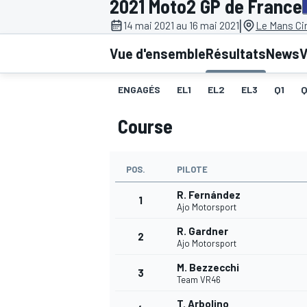
2021 Moto2 GP de France
|
14 mai 2021 au 16 mai 2021
Le Mans Cir
Vue d'ensemble
Résultats
News
V
ENGAGÉS
EL1
EL2
EL3
Q1
MOTOGP
Course
POS.
PILOTE
R. Fernández
1
Ajo Motorsport
R. Gardner
2
Ajo Motorsport
M. Bezzecchi
3
Team VR46
T. Arbolino