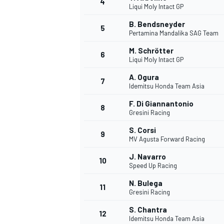
4
Liqui Moly Intact GP
B. Bendsneyder
5
WRC
Pertamina Mandalika SAG Team
M. Schrötter
6
Liqui Moly Intact GP
A. Ogura
7
Idemitsu Honda Team Asia
F. Di Giannantonio
8
Gresini Racing
S. Corsi
9
MV Agusta Forward Racing
J. Navarro
10
Speed Up Racing
WEC
N. Bulega
11
Gresini Racing
S. Chantra
12
Idemitsu Honda Team Asia