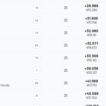
+28.989
25
19
41'15.090
+31.605
25
42
41'17.706
+32.080
25
75
41'18.181
+32.571
25
55
41'18.672
+33.309
25
70
41'19.410
+39.036
25
7
41'25.137
+41.069
25
96
m Honda
41'27.170
+45.599
25
13
41'31.700