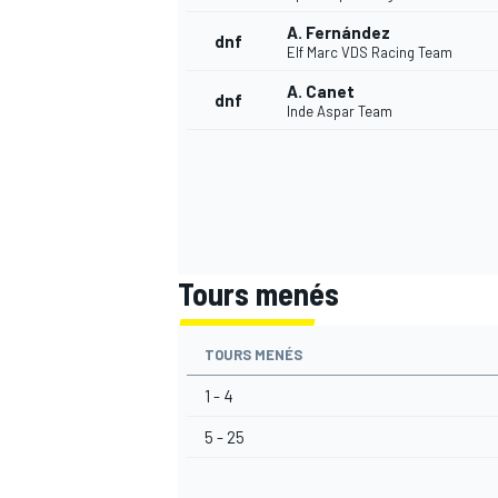
A. Fernández
dnf
Elf Marc VDS Racing Team
A. Canet
dnf
Inde Aspar Team
AUTRES CHAMPIONNATS
Tours menés
TOURS MENÉS
1 - 4
5 - 25