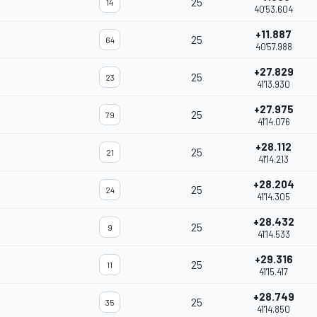
25
14
40'53.604
+11.887
25
64
40'57.988
+27.829
25
23
41'13.930
+27.975
25
79
41'14.076
+28.112
25
21
41'14.213
+28.204
25
24
41'14.305
+28.432
25
9
41'14.533
+29.316
25
11
41'15.417
+28.749
25
35
41'14.850