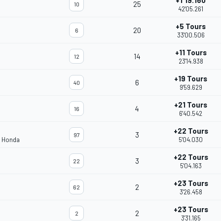
+1'19.160
25
10
42'05.261
+5 Tours
20
6
33'00.506
+11 Tours
14
12
23'14.938
+19 Tours
6
40
9'59.629
+21 Tours
4
16
6'40.542
+22 Tours
3
97
m Honda
5'04.030
+22 Tours
3
22
5'04.163
+23 Tours
2
62
3'26.458
+23 Tours
2
2
3'31.165