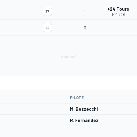
+24 Tours
1
37
1'44.839
0
44
PILOTE
M. Bezzecchi
R. Fernández