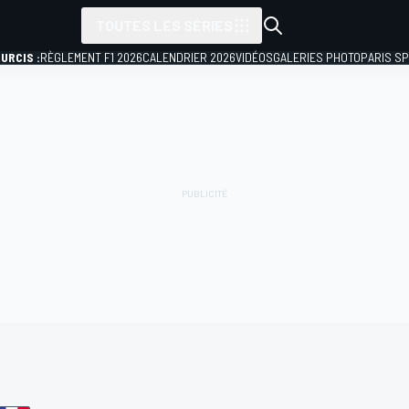
TOUTES LES SÉRIES
URCIS :
RÈGLEMENT F1 2026
CALENDRIER 2026
VIDÉOS
GALERIES PHOTO
PARIS S