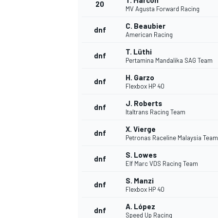
T. Marcon
20
MV Agusta Forward Racing
C. Beaubier
dnf
American Racing
T. Lüthi
dnf
Pertamina Mandalika SAG Team
H. Garzo
dnf
Flexbox HP 40
J. Roberts
dnf
Italtrans Racing Team
X. Vierge
dnf
Petronas Raceline Malaysia Tea
S. Lowes
dnf
Elf Marc VDS Racing Team
S. Manzi
dnf
Flexbox HP 40
A. López
dnf
Speed Up Racing