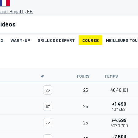
cuit Bugatti, FR
idéos
Q2
WARM-UP
GRILLE DE DÉPART
COURSE
MEILLEURS TO
#
TOURS
TEMPS
25
40'46.101
25
+1.490
25
87
40'47.591
+4.599
25
72
40'50.700
+7.503