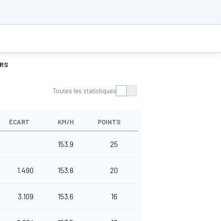
URS
Toutes les statistiques
ÉCART
KM/H
POINTS
153.9
25
1.490
153.8
20
3.109
153.6
16