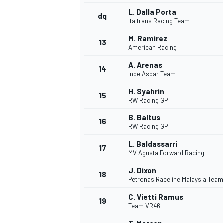
L. Dalla Porta
dq
Italtrans Racing Team
M. Ramírez
13
American Racing
A. Arenas
14
Inde Aspar Team
H. Syahrin
15
RW Racing GP
B. Baltus
16
RW Racing GP
L. Baldassarri
17
MV Agusta Forward Racing
J. Dixon
18
Petronas Raceline Malaysia Tea
C. Vietti Ramus
19
Team VR46