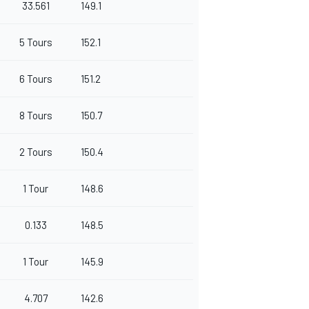
33.561
149.1
5 Tours
152.1
6 Tours
151.2
8 Tours
150.7
2 Tours
150.4
1 Tour
148.6
0.133
148.5
1 Tour
145.9
4.707
142.6