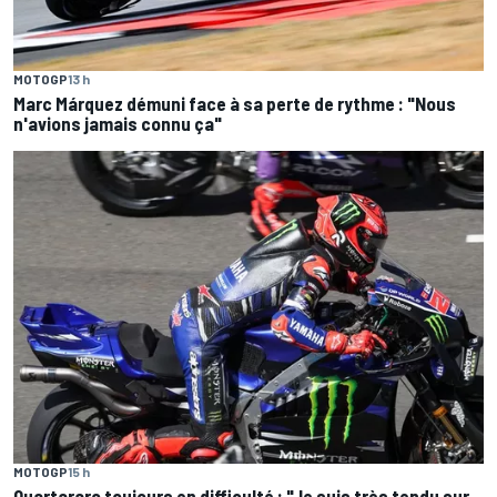
MOTOGP
13 h
Marc Márquez démuni face à sa perte de rythme : "Nous
n'avions jamais connu ça"
MOTOGP
15 h
Quartararo toujours en difficulté : "Je suis très tendu sur