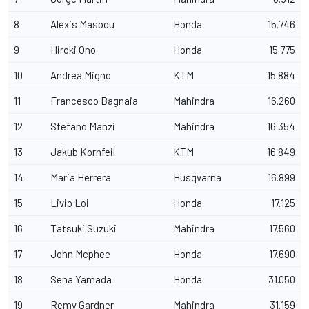
8
Alexis Masbou
Honda
15.746
9
Hiroki Ono
Honda
15.775
10
Andrea Migno
KTM
15.884
11
Francesco Bagnaia
Mahindra
16.260
12
Stefano Manzi
Mahindra
16.354
13
Jakub Kornfeil
KTM
16.849
14
Maria Herrera
Husqvarna
16.899
15
Livio Loi
Honda
17.125
16
Tatsuki Suzuki
Mahindra
17.560
17
John Mcphee
Honda
17.690
18
Sena Yamada
Honda
31.050
19
Remy Gardner
Mahindra
31.159