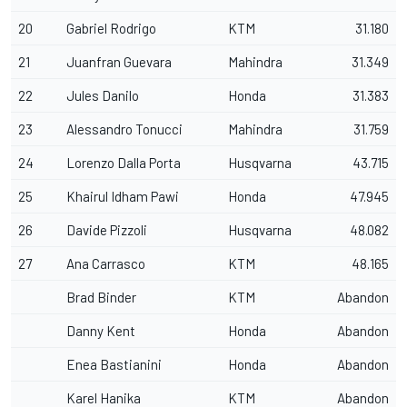
20
Gabriel Rodrigo
KTM
31.180
21
Juanfran Guevara
Mahindra
31.349
22
Jules Danilo
Honda
31.383
23
Alessandro Tonucci
Mahindra
31.759
24
Lorenzo Dalla Porta
Husqvarna
43.715
25
Khairul Idham Pawi
Honda
47.945
26
Davide Pizzoli
Husqvarna
48.082
27
Ana Carrasco
KTM
48.165
Brad Binder
KTM
Abandon
Danny Kent
Honda
Abandon
Enea Bastianini
Honda
Abandon
Karel Hanika
KTM
Abandon