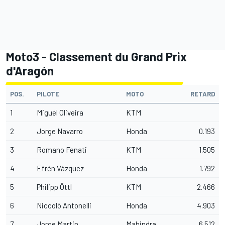
Moto3 - Classement du Grand Prix
d'Aragón
POS.
PILOTE
MOTO
RETARD
1
Miguel Oliveira
KTM
2
Jorge Navarro
Honda
0.193
3
Romano Fenati
KTM
1.505
4
Efrén Vázquez
Honda
1.792
5
Philipp Öttl
KTM
2.466
6
Niccolò Antonelli
Honda
4.903
7
Jorge Martin
Mahindra
6.512