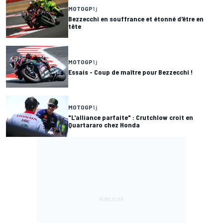
MOTOGP
1 j
Bezzecchi en souffrance et étonné d'être en
tête
MOTOGP
1 j
Essais - Coup de maître pour Bezzecchi !
MOTOGP
1 j
"L'alliance parfaite" : Crutchlow croit en
Quartararo chez Honda