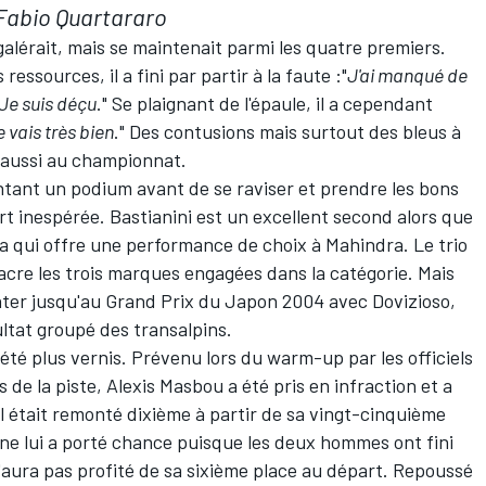
Fabio Quartararo
lérait, mais se maintenait parmi les quatre premiers.
essources, il a fini par partir à la faute :"
J'ai manqué de
 Je suis déçu
." Se plaignant de l'épaule, il a cependant
e vais très bien
." Des contusions mais surtout des bleus à
l aussi au championnat.
tant un podium avant de se raviser et prendre les bons
t inespérée. Bastianini est un excellent second alors que
a qui offre une performance de choix à Mahindra. Le trio
cre les trois marques engagées dans la catégorie. Mais
monter jusqu'au Grand Prix du Japon 2004 avec Dovizioso,
ultat groupé des transalpins.
 été plus vernis. Prévenu lors du warm-up par les officiels
tes de la piste, Alexis Masbou a été pris en infraction et a
il était remonté dixième à partir de sa vingt-cinquième
 ne lui a porté chance puisque les deux hommes ont fini
n'aura pas profité de sa sixième place au départ. Repoussé