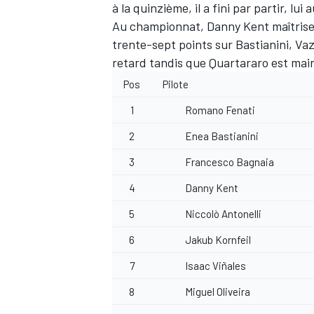
à la quinzième, il a fini par partir, lui a
Au championnat, Danny Kent maîtrise
trente-sept points sur Bastianini, Va
retard tandis que Quartararo est ma
Pos
Pilote
AUTRES CHAMPIONNATS
1
Romano Fenati
2
Enea Bastianini
3
Francesco Bagnaia
4
Danny Kent
5
Niccolò Antonelli
6
Jakub Kornfeil
7
Isaac Viñales
8
Miguel Oliveira