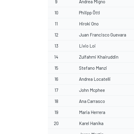
9
Andrea Migno
10
Philipp Öttl
11
Hiroki Ono
12
Juan Francisco Guevara
13
Livio Loi
14
Zulfahmi Khairuddin
15
Stefano Manzi
16
Andrea Locatelli
17
John Mcphee
18
Ana Carrasco
19
Maria Herrera
20
Karel Hanika