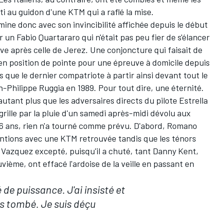
i au guidon d'une KTM qui a raflé la mise.
ne donc avec son invincibilité affichée depuis le début
 un Fabio Quartararo qui n'était pas peu fier de s'élancer
ve après celle de Jerez. Une conjoncture qui faisait de
r en position de pointe pour une épreuve à domicile depuis
s que le dernier compatriote à partir ainsi devant tout le
-Philippe Ruggia en 1989. Pour tout dire, une éternité.
autant plus que les adversaires directs du pilote Estrella
 grille par la pluie d'un samedi après-midi dévolu aux
e 16 ans, rien n'a tourné comme prévu. D'abord, Romano
tentions avec une KTM retrouvée tandis que les ténors
 Vazquez excepté, puisqu'il a chuté, tant Danny Kent,
vième, ont effacé l'ardoise de la veille en passant en
de puissance. J'ai insisté et
is tombé. Je suis déçu