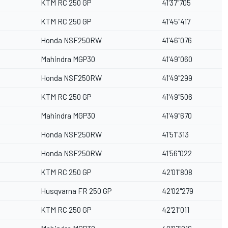
KTM RC 250 GP
41'37''705
KTM RC 250 GP
41'45''417
Honda NSF250RW
41'46''076
Mahindra MGP30
41'49''060
Honda NSF250RW
41'49''299
KTM RC 250 GP
41'49''506
Mahindra MGP30
41'49''670
Honda NSF250RW
41'51''313
Honda NSF250RW
41'56''022
KTM RC 250 GP
42'01''808
Husqvarna FR 250 GP
42'02''279
KTM RC 250 GP
42'21''011