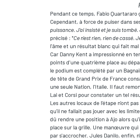
Pendant ce temps, Fabio Quartararo ga
Cependant, à force de puiser dans ses r
puissance. J'ai insisté et je suis tombé.
précisé : "
Ce n'est rien, rien de cassé. J
l'âme et un résultat blanc qui fait ma
Car Danny Kent a impressionné en ten
points d'une quatrième place au dépar
le podium est complété par un Bagnai
de tête de Grand Prix de France consa
une seule Nation, l'Italie. Il faut re
Lai et Corsi pour constater un tel rés
Les autres locaux de l'étape n'ont pas
qu'il ne fallait pas jouer avec les limi
dû rendre une position à Ajo alors qu'
place sur la grille. Une manœuvre qui
par s'accrocher. Jules Danilo, enfin, 