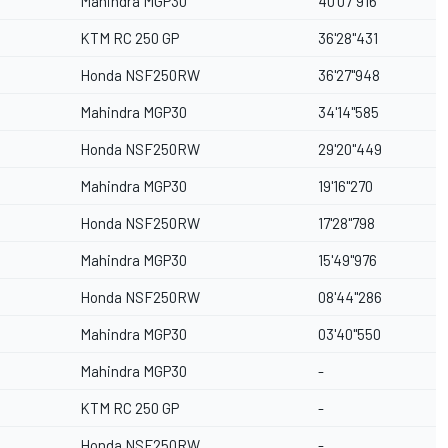
Mahindra MGP30
40'07''916
KTM RC 250 GP
36'28''431
Honda NSF250RW
36'27''948
Mahindra MGP30
34'14''585
Honda NSF250RW
29'20''449
Mahindra MGP30
19'16''270
Honda NSF250RW
17'28''798
Mahindra MGP30
15'49''976
Honda NSF250RW
08'44''286
Mahindra MGP30
03'40''550
Mahindra MGP30
-
KTM RC 250 GP
-
Honda NSF250RW
-