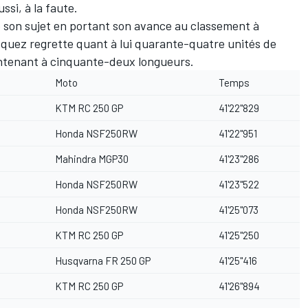
ussi, à la faute.
 son sujet en portant son avance au classement à
zquez regrette quant à lui quarante-quatre unités de
intenant à cinquante-deux longueurs.
Moto
Temps
KTM RC 250 GP
41'22''829
Honda NSF250RW
41'22''951
Mahindra MGP30
41'23''286
Honda NSF250RW
41'23''522
Honda NSF250RW
41'25''073
KTM RC 250 GP
41'25''250
Husqvarna FR 250 GP
41'25''416
KTM RC 250 GP
41'26''894